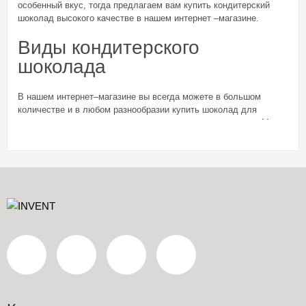
особенный вкус, тогда предлагаем вам купить кондитерский
шоколад высокого качестве в нашем интернет –магазине.
Виды кондитерского
шоколада
В нашем интернет–магазине вы всегда можете в большом
количестве и в любом разнообразии купить шоколад для
кондитерского производства по самым доступным ценам. Мы
предлагаем:
чёрный шоколад: отличается классическим составом и
является наиболее ценным;
белый кондитерский шоколад: создаётся из ванилина,
сухого молока, масла – какао и сахара. Такой шоколад
тает во рту, имеет приятный карамельный привкус и
ванильный аромат;
молочный шоколад: сухое- молоко, масло-какао, а также
сахар, измельчённый в пудру;
шоколад Руби: редкий и необычный шоколад розового
цвета с ягодными нотками во вкусе.
При этом у нас вы можете купить весовой кондитерский