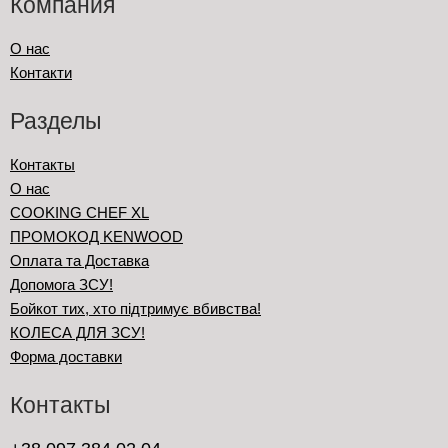
Компания
шоколад разных форм и видов, как оптом, так и в розницу. Вся
продукция только натуральная, высококачественная,
изготовленная мировыми производителями. Мы готовы вам
О нас
предложить бельгийский, испанский кондитерский шоколад, с
Контакти
помощью которого можно создать настоящие кулинарные
шедевры, и получить огромное наслаждение.
Разделы
Частые вопросы о
Контакты
О нас
кондитерском
COOKING CHEF XL
ПРОМОКОД KENWOOD
шоколаде
Оплата та Доставка
Допомога ЗСУ!
Бойкот тих, хто підтримує вбивства!
КОЛЕСА ДЛЯ ЗСУ!
Форма доставки
Какой текучести купить кондитерский
Контакты
шоколад?