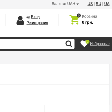
Валюта:
UAH
US
|
RU
|
UA
0
Корзина
Вход
0 грн.
Регистрация
0
Избранные