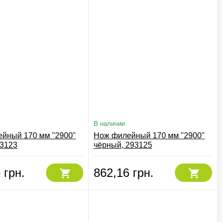
В наличии
йный 170 мм "2900"
Нож филейный 170 мм "2900"
93123
чёрный, 293125
 грн.
862,16 грн.