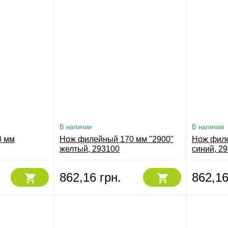
В наличии
В наличии
0 мм
Нож филейный 170 мм "2900"
Нож филе
желтый, 293100
синий, 2
862,16 грн.
862,16