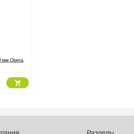
 мм Opera,
пания
Разделы