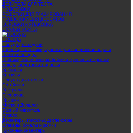
ДЕЛИТЕЛИ ДЛЯ ТЕСТА
ПОДСТАВКИ
РЕШЕТКИ ДЛЯ ГЛАЗИРОВАНИЯ
ПОДЛОЖКИ ДЛЯ ДЕСЕРТОВ
КОРОБКИ и УПАКОВКА
СКАЛКИ и СИТА
ПОСУДА
Посуда для подачи
Тарелки, салатники, супники для порционной подачи
Чашки и блюдца
Чайники, молочники, кофейники, кувшины и крышки
Блюда, подставки, подносы
Креманки
Корзины
Посуда для готовки
Сотейники
Кастрюли
Сковороды
Крышки
Миска и Дуршлаг
Барный инвентарь
Стекло
Декантеры, графины, диспенсеры
Стаканы, бокалы и рюмки
Кухонный инвентарь