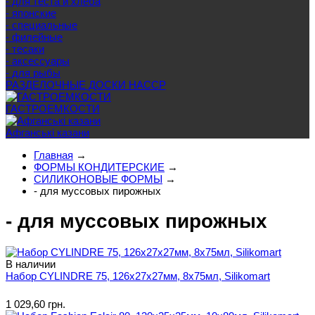
- для теста и хлеба
- японские
- специальные
- филейные
- тесаки
- аксессуары
- для рыбы
РАЗДЕЛОЧНЫЕ ДОСКИ HACCP
ГАСТРОЕМКОСТИ
Афганські казани
Главная
→
ФОРМЫ КОНДИТЕРСКИЕ
→
СИЛИКОНОВЫЕ ФОРМЫ
→
- для муссовых пирожных
- для муссовых пирожных
В наличии
Набор CYLINDRE 75, 126x27х27мм, 8x75мл, Silikomart
1 029,60 грн.