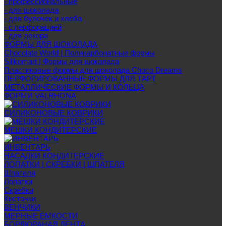
- профессиональные
- для шоколада
- для булочек и хлеба
- с перфорацией
- для декора
ФОРМЫ ДЛЯ ШОКОЛАДА
Chocolate World | Поликарбонатные формы
Silikomart | Формы для шоколада
Пластиковые формы для шоколада Choco Dreams
ПЕРФОРИРОВАННЫЕ ФОРМЫ ДЛЯ ТАРТ
МЕТАЛЛИЧЕСКИЕ ФОРМЫ И КОЛЬЦА
ФОРМИ VALRHONA
СИЛИКОНОВЫЕ КОВРИКИ
МЕШКИ КОНДИТЕРСКИЕ
ИНВЕНТАРЬ
НАСАДКИ КОНДИТЕРСКИЕ
ЛОПАТКИ | СКРЕБКИ | ШПАТЕЛЯ
Шпателя
Лопатки
Скребки
Кисточки
ВЕНЧИКИ
МЕРНЫЕ ЁМКОСТИ
БОРДЮРАНАЯ ЛЕНТА