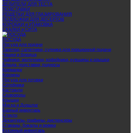
ДЕЛИТЕЛИ ДЛЯ ТЕСТА
ПОДСТАВКИ
РЕШЕТКИ ДЛЯ ГЛАЗИРОВАНИЯ
ПОДЛОЖКИ ДЛЯ ДЕСЕРТОВ
КОРОБКИ и УПАКОВКА
СКАЛКИ и СИТА
ПОСУДА
Посуда для подачи
Тарелки, салатники, супники для порционной подачи
Чашки и блюдца
Чайники, молочники, кофейники, кувшины и крышки
Блюда, подставки, подносы
Креманки
Корзины
Посуда для готовки
Сотейники
Кастрюли
Сковороды
Крышки
Миска и Дуршлаг
Барный инвентарь
Стекло
Декантеры, графины, диспенсеры
Стаканы, бокалы и рюмки
Кухонный инвентарь