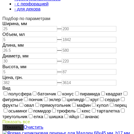
- с перфорацией
- для декора
Подбор по параметрам
Ширина,
мм
—
Объем,
мл
—
Длина,
мм
—
Диаметр,
мм
—
Высота,
мм
—
Цена,
грн.
—
Вид
полусфера
батончик
конус
пирамида
квадрат
фигурные
пончик
эклер
цилиндр
круг
сердце
фрукты
овал
прямоугольник
мафин
купол
перец
осьминог
помидор
трюфель
кекс
тарталетка
треугольник
елка
шишка
яйцо
ананас
Показать все
Очистить