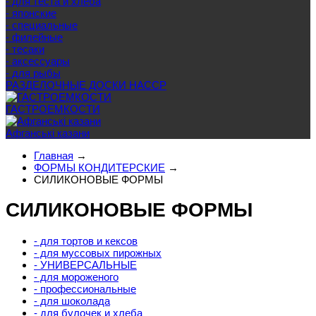
- для теста и хлеба
- японские
- специальные
- филейные
- тесаки
- аксессуары
- для рыбы
РАЗДЕЛОЧНЫЕ ДОСКИ HACCP
ГАСТРОЕМКОСТИ
Афганські казани
Главная
→
ФОРМЫ КОНДИТЕРСКИЕ
→
СИЛИКОНОВЫЕ ФОРМЫ
СИЛИКОНОВЫЕ ФОРМЫ
- для тортов и кексов
- для муссовых пирожных
- УНИВЕРСАЛЬНЫЕ
- для мороженого
- профессиональные
- для шоколада
- для булочек и хлеба