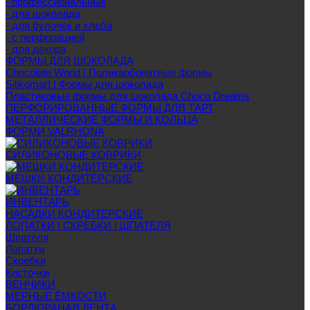
- профессиональные
- для шоколада
- для булочек и хлеба
- с перфорацией
- для декора
ФОРМЫ ДЛЯ ШОКОЛАДА
Chocolate World | Поликарбонатные формы
Silikomart | Формы для шоколада
Пластиковые формы для шоколада Choco Dreams
ПЕРФОРИРОВАННЫЕ ФОРМЫ ДЛЯ ТАРТ
МЕТАЛЛИЧЕСКИЕ ФОРМЫ И КОЛЬЦА
ФОРМИ VALRHONA
СИЛИКОНОВЫЕ КОВРИКИ
МЕШКИ КОНДИТЕРСКИЕ
ИНВЕНТАРЬ
НАСАДКИ КОНДИТЕРСКИЕ
ЛОПАТКИ | СКРЕБКИ | ШПАТЕЛЯ
Шпателя
Лопатки
Скребки
Кисточки
ВЕНЧИКИ
МЕРНЫЕ ЁМКОСТИ
БОРДЮРАНАЯ ЛЕНТА