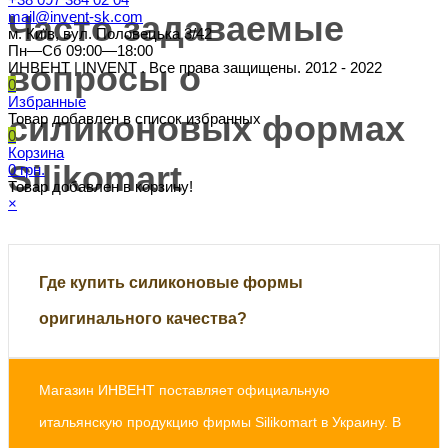
mail@invent-sk.com
Часто задаваемые
м. Київ, вул. Половецька 3/42
Пн—Сб 09:00—18:00
вопросы о
ИНВЕНТ | INVENT . Все права защищены. 2012 - 2022
0
Избранные
силиконовых формах
Товар добавлен в список избранных
0
Корзина
Silikomart
0 грн.
Товар добавлен в корзину!
×
Где купить силиконовые формы
оригинального качества?
Магазин ИНВЕНТ поставляет официальную
итальянскую продукцию фирмы Silikomart в Украину. В