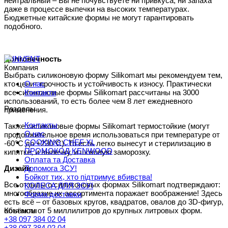
нейтральный – Вы не почувствуете ни привкуса, ни запаха
даже в процессе выпечки на высоких температурах.
Бюджетные китайские формы не могут гарантировать
подобного.
Долговечность
Компания
Выбрать силиконовую форму Silikomart мы рекомендуем тем,
О нас
кто ценит прочность и устойчивость к износу. Практически
Контакти
все силиконовые формы Silikomart рассчитаны на 3000
использований, то есть более чем 8 лет ежедневного
Разделы
применения.
Контакты
Также силиконовые формы Silikomart термостойкие (могут
О нас
продолжительное время использоваться при температуре от
COOKING CHEF XL
-60°C до +230°C). То есть легко вынесут и стерилизацию в
ПРОМОКОД KENWOOD
кипятке, и выпечку, и шоковую заморозку.
Оплата та Доставка
Допомога ЗСУ!
Дизайн
Бойкот тих, хто підтримує вбивства!
Все отзывы о силиконовых формах Silikomart подтверждают:
КОЛЕСА ДЛЯ ЗСУ!
многообразие их ассортимента поражает воображение! Здесь
Форма доставки
есть всё – от базовых кругов, квадратов, овалов до 3D-фигур,
Контакты
объёмом от 5 миллилитров до крупных литровых форм.
+38 097 384 02 04
+38 097 384 02 04