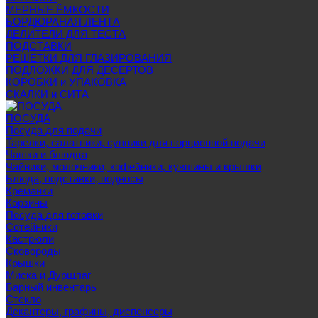
МЕРНЫЕ ЁМКОСТИ
БОРДЮРАНАЯ ЛЕНТА
ДЕЛИТЕЛИ ДЛЯ ТЕСТА
ПОДСТАВКИ
РЕШЕТКИ ДЛЯ ГЛАЗИРОВАНИЯ
ПОДЛОЖКИ ДЛЯ ДЕСЕРТОВ
КОРОБКИ и УПАКОВКА
СКАЛКИ и СИТА
ПОСУДА
Посуда для подачи
Тарелки, салатники, супники для порционной подачи
Чашки и блюдца
Чайники, молочники, кофейники, кувшины и крышки
Блюда, подставки, подносы
Креманки
Корзины
Посуда для готовки
Сотейники
Кастрюли
Сковороды
Крышки
Миска и Дуршлаг
Барный инвентарь
Стекло
Декантеры, графины, диспенсеры