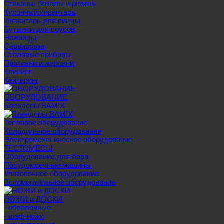
Стаканы, бокалы и рюмки
Кухонный инвентарь
Инвентарь для пиццы
Бутылки для соусов
Ножницы
Сервировка
Столовые приборы
Противни и жаровни
Клининг
Кейтеринг
ОБОРУДОВАНИЕ
Блендеры BAMIX
Тепловое оборудование
Холодильное оборудование
Электромеханическое оборудование
ТЕСТОМЕСЫ
Оборудование для бара
Посудомоечные машины
Упаковочное оборудование
Вспомогательное оборудование
НОЖИ и ДОСКИ
- обвалочные
- шеф-ножи