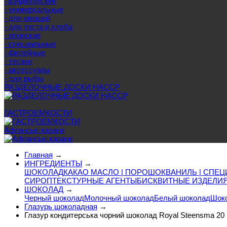
- кондитерские
- универсальные
- для овощей
- для теста и хлеба
- японские
- специальные
- филейные
- тесаки
- аксессуары
- для рыбы
РАЗДЕЛОЧНЫЕ ДОСКИ HACCP
Еще категории
ГАСТРОЕМКОСТИ
Афганські казани
Главная
→
ИНГРЕДИЕНТЫ
→
ШОКОЛАД
КАКАО МАСЛО | ПОРОШОК
ВАНИЛЬ | СПЕЦ
СИРОП
ТЕКСТУРНЫЕ АГЕНТЫ
БИСКВИТНЫЕ ИЗДЕЛИ
ШОКОЛАД
→
Черный шоколад
Молочный шоколад
Белый шоколад
Шоко
Глазурь шоколадная
→
Глазур кондитерська чорний шоколад Royal Steensma 20 