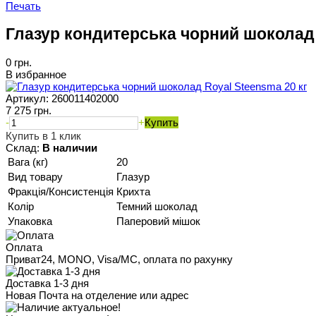
Печать
Глазур кондитерська чорний шоколад 
0 грн.
В избранное
Артикул:
260011402000
7 275 грн.
-
+
Купить
Купить в 1 клик
Склад:
В наличии
Вага (кг)
20
Вид товару
Глазур
Фракція/Консистенція
Крихта
Колір
Темний шоколад
Упаковка
Паперовий мішок
Оплата
Приват24, MONO, Visa/MC, оплата по рахунку
Доставка 1-3 дня
Новая Почта на отделение или адрес