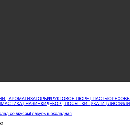
ИИ | АРОМАТИЗАТОРЫ
ФРУКТОВОЕ ПЮРЕ | ПАСТЫ
ОРЕХОВЫ
Я
МАСТИКА | НАЧИНКИ
ДЕКОР | ПОСЫПКИ
ЦУКАТИ | ЛИОФИЛ
лад со вкусом
Глазурь шоколадная
кг