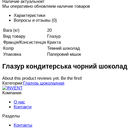
Наличие актуальное!
Мы оперативно обновляем наличие товаров
Характеристики
Вопросы и отзывы
(0)
Вага (кг)
20
Вид товару
Глазур
Фракція/Консистенція
Крихта
Колір
Темний шоколад
Упаковка
Паперовий мішок
Глазур кондитерська чорний шоколад 
About this product reviews yet. Be the first!
Категории:
Глазурь шоколадная
Компания
О нас
Контакти
Разделы
Контакты