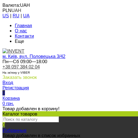
Валюта:
UAH
PLN
UAH
US
|
RU
|
UA
Главная
О нас
Контакти
Еще
м. Київ, вул. Половецька 3/42
Пн—Сб 09:00—18:00
+38 097 384 02 04
На зв'язку у VIBER
Заказать звонок
Вход
Регистрация
0
Корзина
0 грн.
Товар добавлен в корзину!
Каталог товаров
0
Избранные
Товар добавлен в список избранных