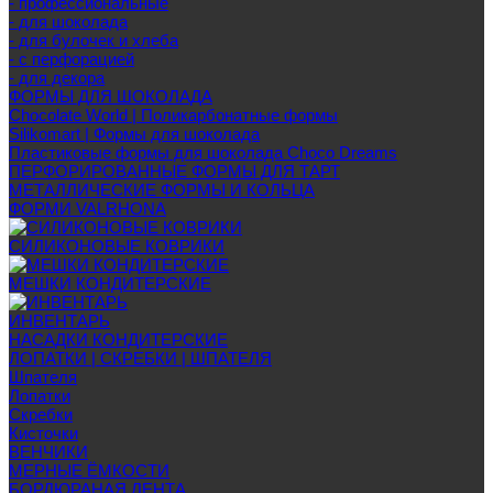
- профессиональные
- для шоколада
- для булочек и хлеба
- с перфорацией
- для декора
ФОРМЫ ДЛЯ ШОКОЛАДА
Chocolate World | Поликарбонатные формы
Silikomart | Формы для шоколада
Пластиковые формы для шоколада Choco Dreams
ПЕРФОРИРОВАННЫЕ ФОРМЫ ДЛЯ ТАРТ
МЕТАЛЛИЧЕСКИЕ ФОРМЫ И КОЛЬЦА
ФОРМИ VALRHONA
СИЛИКОНОВЫЕ КОВРИКИ
МЕШКИ КОНДИТЕРСКИЕ
ИНВЕНТАРЬ
НАСАДКИ КОНДИТЕРСКИЕ
ЛОПАТКИ | СКРЕБКИ | ШПАТЕЛЯ
Шпателя
Лопатки
Скребки
Кисточки
ВЕНЧИКИ
МЕРНЫЕ ЁМКОСТИ
БОРДЮРАНАЯ ЛЕНТА