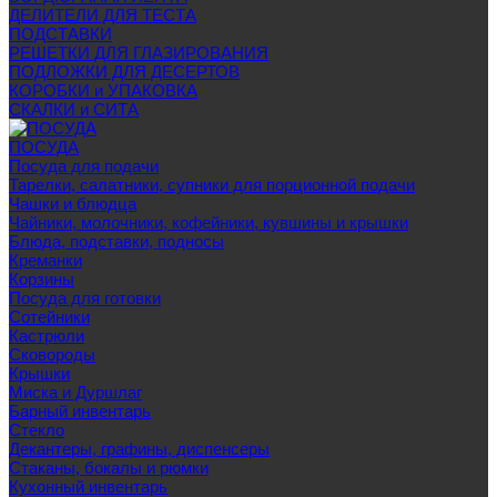
ДЕЛИТЕЛИ ДЛЯ ТЕСТА
ПОДСТАВКИ
РЕШЕТКИ ДЛЯ ГЛАЗИРОВАНИЯ
ПОДЛОЖКИ ДЛЯ ДЕСЕРТОВ
КОРОБКИ и УПАКОВКА
СКАЛКИ и СИТА
ПОСУДА
Посуда для подачи
Тарелки, салатники, супники для порционной подачи
Чашки и блюдца
Чайники, молочники, кофейники, кувшины и крышки
Блюда, подставки, подносы
Креманки
Корзины
Посуда для готовки
Сотейники
Кастрюли
Сковороды
Крышки
Миска и Дуршлаг
Барный инвентарь
Стекло
Декантеры, графины, диспенсеры
Стаканы, бокалы и рюмки
Кухонный инвентарь