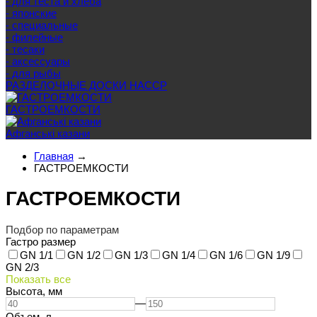
- для теста и хлеба
- японские
- специальные
- филейные
- тесаки
- аксессуары
- для рыбы
РАЗДЕЛОЧНЫЕ ДОСКИ HACCP
ГАСТРОЕМКОСТИ
Афганські казани
Главная
→
ГАСТРОЕМКОСТИ
ГАСТРОЕМКОСТИ
Подбор по параметрам
Гастро размер
GN 1/1
GN 1/2
GN 1/3
GN 1/4
GN 1/6
GN 1/9
GN 2/3
Показать все
Высота,
мм
—
Объем,
л