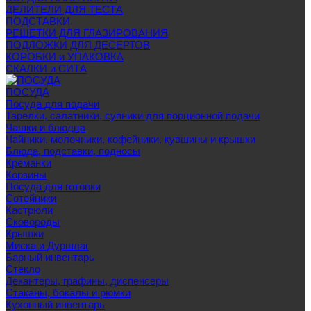
ДЕЛИТЕЛИ ДЛЯ ТЕСТА
ПОДСТАВКИ
РЕШЕТКИ ДЛЯ ГЛАЗИРОВАНИЯ
ПОДЛОЖКИ ДЛЯ ДЕСЕРТОВ
КОРОБКИ и УПАКОВКА
СКАЛКИ и СИТА
ПОСУДА
Посуда для подачи
Тарелки, салатники, супники для порционной подачи
Чашки и блюдца
Чайники, молочники, кофейники, кувшины и крышки
Блюда, подставки, подносы
Креманки
Корзины
Посуда для готовки
Сотейники
Кастрюли
Сковороды
Крышки
Миска и Дуршлаг
Барный инвентарь
Стекло
Декантеры, графины, диспенсеры
Стаканы, бокалы и рюмки
Кухонный инвентарь