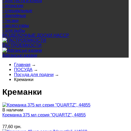
- для теста и хлеба
- японские
- специальные
- филейные
- тесаки
- аксессуары
- для рыбы
РАЗДЕЛОЧНЫЕ ДОСКИ HACCP
ГАСТРОЕМКОСТИ
Афганські казани
Главная
→
ПОСУДА
→
Посуда для подачи
→
Креманки
Креманки
В наличии
Креманка 375 мл серия "QUARTZ", 44855
77,60 грн.