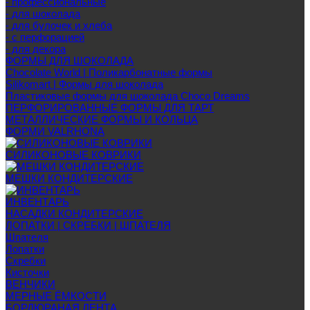
- профессиональные
- для шоколада
- для булочек и хлеба
- с перфорацией
- для декора
ФОРМЫ ДЛЯ ШОКОЛАДА
Chocolate World | Поликарбонатные формы
Silikomart | Формы для шоколада
Пластиковые формы для шоколада Choco Dreams
ПЕРФОРИРОВАННЫЕ ФОРМЫ ДЛЯ ТАРТ
МЕТАЛЛИЧЕСКИЕ ФОРМЫ И КОЛЬЦА
ФОРМИ VALRHONA
СИЛИКОНОВЫЕ КОВРИКИ
МЕШКИ КОНДИТЕРСКИЕ
ИНВЕНТАРЬ
НАСАДКИ КОНДИТЕРСКИЕ
ЛОПАТКИ | СКРЕБКИ | ШПАТЕЛЯ
Шпателя
Лопатки
Скребки
Кисточки
ВЕНЧИКИ
МЕРНЫЕ ЁМКОСТИ
БОРДЮРАНАЯ ЛЕНТА