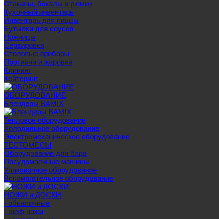
Стаканы, бокалы и рюмки
Кухонный инвентарь
Инвентарь для пиццы
Бутылки для соусов
Ножницы
Сервировка
Столовые приборы
Противни и жаровни
Клининг
Кейтеринг
ОБОРУДОВАНИЕ
Блендеры BAMIX
Тепловое оборудование
Холодильное оборудование
Электромеханическое оборудование
ТЕСТОМЕСЫ
Оборудование для бара
Посудомоечные машины
Упаковочное оборудование
Вспомогательное оборудование
НОЖИ и ДОСКИ
- обвалочные
- шеф-ножи