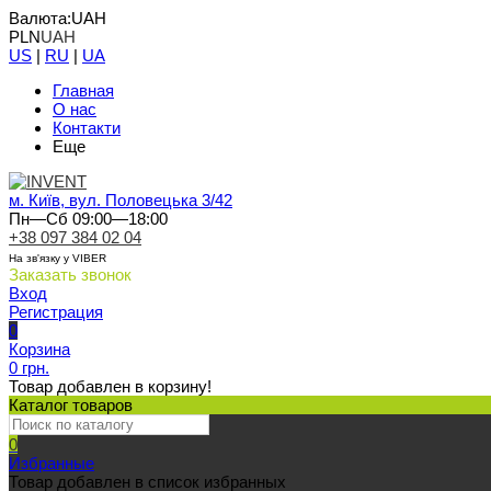
Валюта:
UAH
PLN
UAH
US
|
RU
|
UA
Главная
О нас
Контакти
Еще
м. Київ, вул. Половецька 3/42
Пн—Сб 09:00—18:00
+38 097 384 02 04
На зв'язку у VIBER
Заказать звонок
Вход
Регистрация
0
Корзина
0 грн.
Товар добавлен в корзину!
Каталог товаров
0
Избранные
Товар добавлен в список избранных