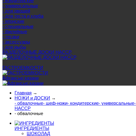
- кондитерские
- универсальные
- для овощей
- для теста и хлеба
- японские
- специальные
- филейные
- тесаки
- аксессуары
- для рыбы
РАЗДЕЛОЧНЫЕ ДОСКИ HACCP
Еще категории
ГАСТРОЕМКОСТИ
Афганські казани
Главная
→
НОЖИ и ДОСКИ
→
- обвалочные
- шеф-ножи
- кондитерские
- универсальные
HACCP
- обвалочные
ИНГРЕДИЕНТЫ
ШОКОЛАД