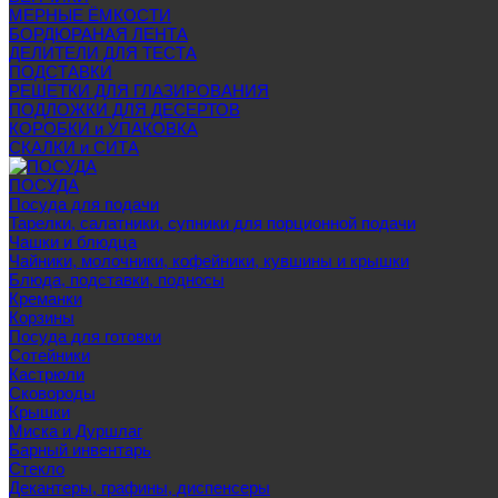
МЕРНЫЕ ЁМКОСТИ
БОРДЮРАНАЯ ЛЕНТА
ДЕЛИТЕЛИ ДЛЯ ТЕСТА
ПОДСТАВКИ
РЕШЕТКИ ДЛЯ ГЛАЗИРОВАНИЯ
ПОДЛОЖКИ ДЛЯ ДЕСЕРТОВ
КОРОБКИ и УПАКОВКА
СКАЛКИ и СИТА
ПОСУДА
Посуда для подачи
Тарелки, салатники, супники для порционной подачи
Чашки и блюдца
Чайники, молочники, кофейники, кувшины и крышки
Блюда, подставки, подносы
Креманки
Корзины
Посуда для готовки
Сотейники
Кастрюли
Сковороды
Крышки
Миска и Дуршлаг
Барный инвентарь
Стекло
Декантеры, графины, диспенсеры