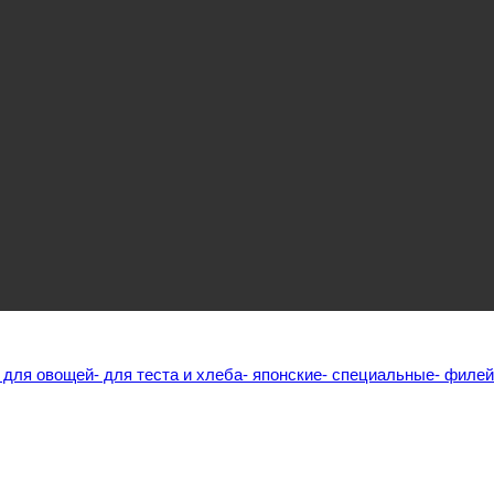
- для овощей
- для теста и хлеба
- японские
- специальные
- филе