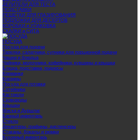
ДЕЛИТЕЛИ ДЛЯ ТЕСТА
ПОДСТАВКИ
РЕШЕТКИ ДЛЯ ГЛАЗИРОВАНИЯ
ПОДЛОЖКИ ДЛЯ ДЕСЕРТОВ
КОРОБКИ и УПАКОВКА
СКАЛКИ и СИТА
ПОСУДА
Посуда для подачи
Тарелки, салатники, супники для порционной подачи
Чашки и блюдца
Чайники, молочники, кофейники, кувшины и крышки
Блюда, подставки, подносы
Креманки
Корзины
Посуда для готовки
Сотейники
Кастрюли
Сковороды
Крышки
Миска и Дуршлаг
Барный инвентарь
Стекло
Декантеры, графины, диспенсеры
Стаканы, бокалы и рюмки
Кухонный инвентарь