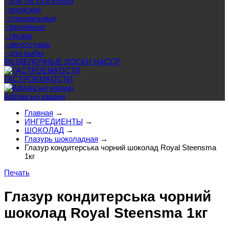
- для теста и хлеба
- японские
- специальные
- филейные
- тесаки
- аксессуары
- для рыбы
РАЗДЕЛОЧНЫЕ ДОСКИ HACCP
ГАСТРОЕМКОСТИ
Афганські казани
Главная
→
ИНГРЕДИЕНТЫ
→
ШОКОЛАД
→
Глазурь шоколадная
→
Глазур кондитерська чорний шоколад Royal Steensma
1кг
Печать
Глазур кондитерська чорний
шоколад Royal Steensma 1кг