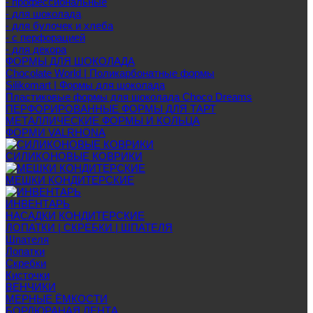
- профессиональные
- для шоколада
- для булочек и хлеба
- с перфорацией
- для декора
ФОРМЫ ДЛЯ ШОКОЛАДА
Chocolate World | Поликарбонатные формы
Silikomart | Формы для шоколада
Пластиковые формы для шоколада Choco Dreams
ПЕРФОРИРОВАННЫЕ ФОРМЫ ДЛЯ ТАРТ
МЕТАЛЛИЧЕСКИЕ ФОРМЫ И КОЛЬЦА
ФОРМИ VALRHONA
СИЛИКОНОВЫЕ КОВРИКИ
МЕШКИ КОНДИТЕРСКИЕ
ИНВЕНТАРЬ
НАСАДКИ КОНДИТЕРСКИЕ
ЛОПАТКИ | СКРЕБКИ | ШПАТЕЛЯ
Шпателя
Лопатки
Скребки
Кисточки
ВЕНЧИКИ
МЕРНЫЕ ЁМКОСТИ
БОРДЮРАНАЯ ЛЕНТА