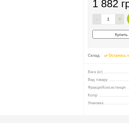
1 882 г
-
+
Купить 
Склад:
Осталось 
Вага (кг)
Вид товару
Фракція/Консистенція
Колір
Упаковка