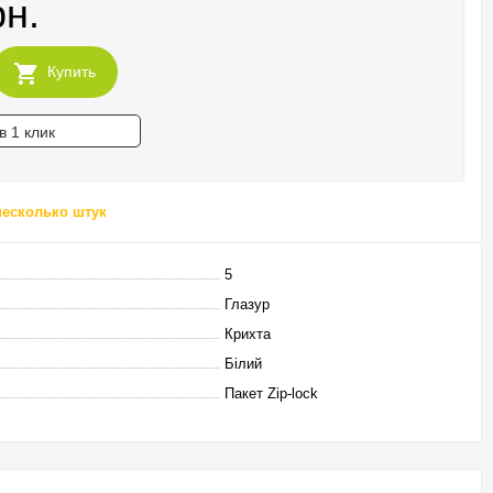
рн.
Купить
в 1 клик
несколько штук
5
Глазур
Крихта
Білий
Пакет Zip-lock