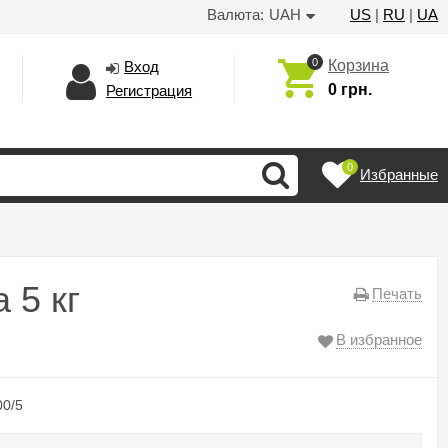
Валюта:
UAH
US
|
RU
|
UA
0
Корзина
Вход
0 грн.
Регистрация
0
Избранные
 5 кг
Печать
В избранное
0/5