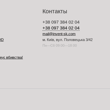
Контакты
+38 097 384 02 04
+38 097 384 02 04
mail@invent-sk.com
OD
м. Київ, вул. Половецька 3/42
Пн—Сб 09:00—18:00
мує вбивства!