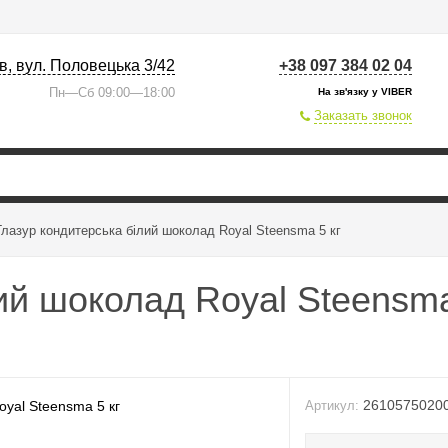
їв, вул. Половецька 3/42
+38 097 384 02 04
Пн—Сб 09:00—18:00
На зв'язку у VIBER
Заказать звонок
Глазур кондитерська білий шоколад Royal Steensma 5 кг
ий шоколад Royal Steensma
26105750200
Артикул: