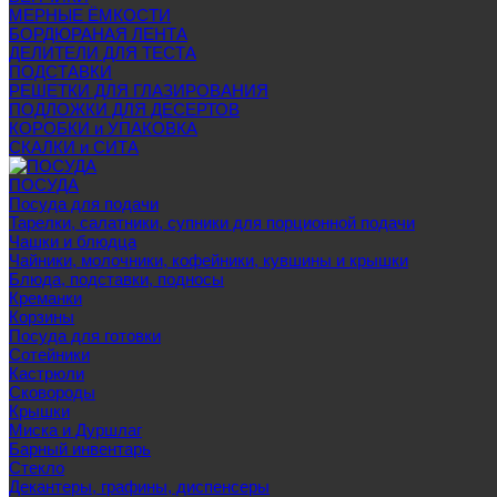
МЕРНЫЕ ЁМКОСТИ
БОРДЮРАНАЯ ЛЕНТА
ДЕЛИТЕЛИ ДЛЯ ТЕСТА
ПОДСТАВКИ
РЕШЕТКИ ДЛЯ ГЛАЗИРОВАНИЯ
ПОДЛОЖКИ ДЛЯ ДЕСЕРТОВ
КОРОБКИ и УПАКОВКА
СКАЛКИ и СИТА
ПОСУДА
Посуда для подачи
Тарелки, салатники, супники для порционной подачи
Чашки и блюдца
Чайники, молочники, кофейники, кувшины и крышки
Блюда, подставки, подносы
Креманки
Корзины
Посуда для готовки
Сотейники
Кастрюли
Сковороды
Крышки
Миска и Дуршлаг
Барный инвентарь
Стекло
Декантеры, графины, диспенсеры