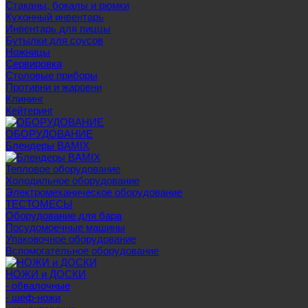
Стаканы, бокалы и рюмки
Кухонный инвентарь
Инвентарь для пиццы
Бутылки для соусов
Ножницы
Сервировка
Столовые приборы
Противни и жаровни
Клининг
Кейтеринг
ОБОРУДОВАНИЕ
Блендеры BAMIX
Тепловое оборудование
Холодильное оборудование
Электромеханическое оборудование
ТЕСТОМЕСЫ
Оборудование для бара
Посудомоечные машины
Упаковочное оборудование
Вспомогательное оборудование
НОЖИ и ДОСКИ
- обвалочные
- шеф-ножи