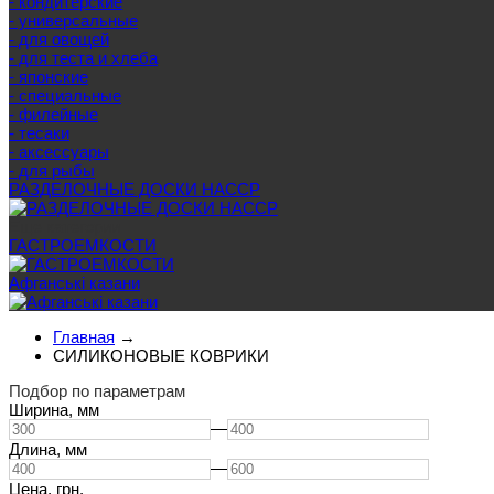
- кондитерские
- универсальные
- для овощей
- для теста и хлеба
- японские
- специальные
- филейные
- тесаки
- аксессуары
- для рыбы
РАЗДЕЛОЧНЫЕ ДОСКИ HACCP
Еще категории
ГАСТРОЕМКОСТИ
Афганські казани
Главная
→
СИЛИКОНОВЫЕ КОВРИКИ
Подбор по параметрам
Ширина,
мм
—
Длина,
мм
—
Цена,
грн.