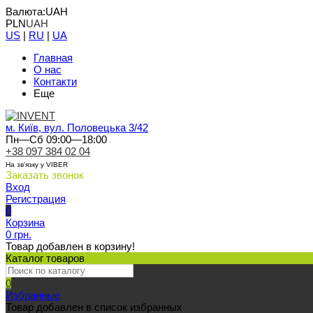
Валюта:
UAH
PLN
UAH
US
|
RU
|
UA
Главная
О нас
Контакти
Еще
м. Київ, вул. Половецька 3/42
Пн—Сб 09:00—18:00
+38 097 384 02 04
На зв'язку у VIBER
Заказать звонок
Вход
Регистрация
0
Корзина
0 грн.
Товар добавлен в корзину!
Каталог товаров
0
Избранные
Товар добавлен в список избранных