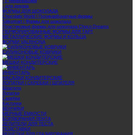
- с перфорацией
- для декора
ФОРМЫ ДЛЯ ШОКОЛАДА
Chocolate World | Поликарбонатные формы
Silikomart | Формы для шоколада
Пластиковые формы для шоколада Choco Dreams
ПЕРФОРИРОВАННЫЕ ФОРМЫ ДЛЯ ТАРТ
МЕТАЛЛИЧЕСКИЕ ФОРМЫ И КОЛЬЦА
ФОРМИ VALRHONA
СИЛИКОНОВЫЕ КОВРИКИ
МЕШКИ КОНДИТЕРСКИЕ
ИНВЕНТАРЬ
НАСАДКИ КОНДИТЕРСКИЕ
ЛОПАТКИ | СКРЕБКИ | ШПАТЕЛЯ
Шпателя
Лопатки
Скребки
Кисточки
ВЕНЧИКИ
МЕРНЫЕ ЁМКОСТИ
БОРДЮРАНАЯ ЛЕНТА
ДЕЛИТЕЛИ ДЛЯ ТЕСТА
ПОДСТАВКИ
РЕШЕТКИ ДЛЯ ГЛАЗИРОВАНИЯ