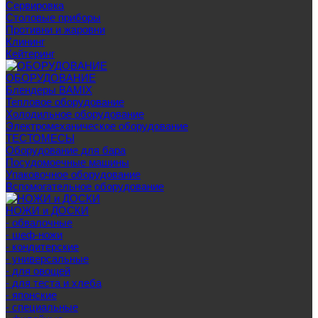
Сервировка
Столовые приборы
Противни и жаровни
Клининг
Кейтеринг
ОБОРУДОВАНИЕ
Блендеры BAMIX
Тепловое оборудование
Холодильное оборудование
Электромеханическое оборудование
ТЕСТОМЕСЫ
Оборудование для бара
Посудомоечные машины
Упаковочное оборудование
Вспомогательное оборудование
НОЖИ и ДОСКИ
- обвалочные
- шеф-ножи
- кондитерские
- универсальные
- для овощей
- для теста и хлеба
- японские
- специальные