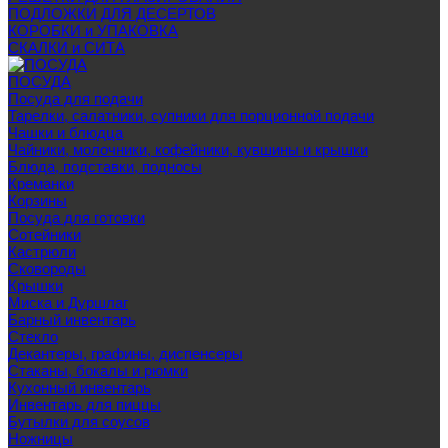
ПОДЛОЖКИ ДЛЯ ДЕСЕРТОВ
КОРОБКИ и УПАКОВКА
СКАЛКИ и СИТА
ПОСУДА
Посуда для подачи
Тарелки, салатники, супники для порционной подачи
Чашки и блюдца
Чайники, молочники, кофейники, кувшины и крышки
Блюда, подставки, подносы
Креманки
Корзины
Посуда для готовки
Сотейники
Кастрюли
Сковороды
Крышки
Миска и Дуршлаг
Барный инвентарь
Стекло
Декантеры, графины, диспенсеры
Стаканы, бокалы и рюмки
Кухонный инвентарь
Инвентарь для пиццы
Бутылки для соусов
Ножницы