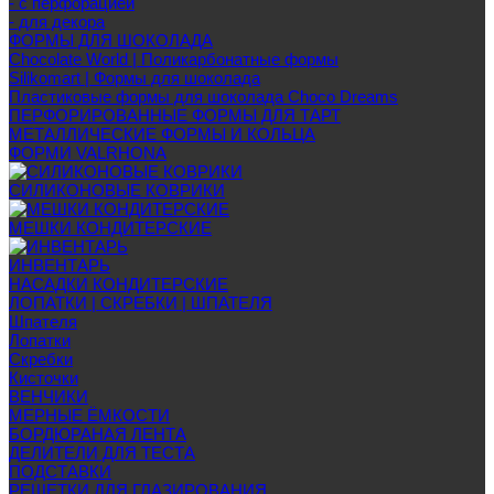
- с перфорацией
- для декора
ФОРМЫ ДЛЯ ШОКОЛАДА
Chocolate World | Поликарбонатные формы
Silikomart | Формы для шоколада
Пластиковые формы для шоколада Choco Dreams
ПЕРФОРИРОВАННЫЕ ФОРМЫ ДЛЯ ТАРТ
МЕТАЛЛИЧЕСКИЕ ФОРМЫ И КОЛЬЦА
ФОРМИ VALRHONA
СИЛИКОНОВЫЕ КОВРИКИ
МЕШКИ КОНДИТЕРСКИЕ
ИНВЕНТАРЬ
НАСАДКИ КОНДИТЕРСКИЕ
ЛОПАТКИ | СКРЕБКИ | ШПАТЕЛЯ
Шпателя
Лопатки
Скребки
Кисточки
ВЕНЧИКИ
МЕРНЫЕ ЁМКОСТИ
БОРДЮРАНАЯ ЛЕНТА
ДЕЛИТЕЛИ ДЛЯ ТЕСТА
ПОДСТАВКИ
РЕШЕТКИ ДЛЯ ГЛАЗИРОВАНИЯ