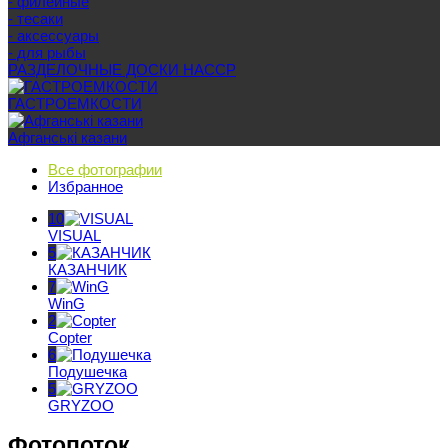
- филейные
- тесаки
- аксессуары
- для рыбы
РАЗДЕЛОЧНЫЕ ДОСКИ HACCP
ГАСТРОЕМКОСТИ
Афганські казани
Все фотографии
Избранное
10
VISUAL
5
КАЗАНЧИК
7
WinG
2
Copter
6
Подушечка
5
GRYZOO
Фотопоток