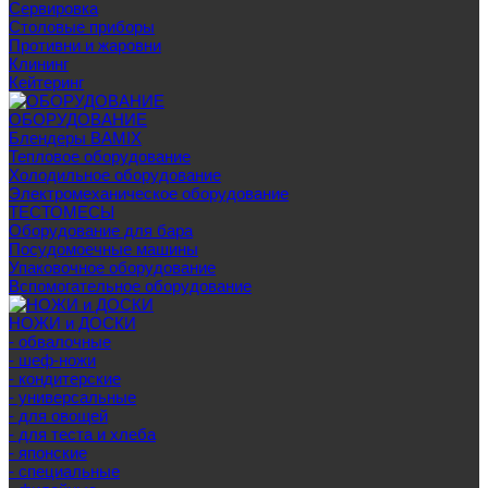
Сервировка
Столовые приборы
Противни и жаровни
Клининг
Кейтеринг
ОБОРУДОВАНИЕ
Блендеры BAMIX
Тепловое оборудование
Холодильное оборудование
Электромеханическое оборудование
ТЕСТОМЕСЫ
Оборудование для бара
Посудомоечные машины
Упаковочное оборудование
Вспомогательное оборудование
НОЖИ и ДОСКИ
- обвалочные
- шеф-ножи
- кондитерские
- универсальные
- для овощей
- для теста и хлеба
- японские
- специальные