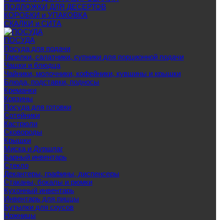
ПОДЛОЖКИ ДЛЯ ДЕСЕРТОВ
КОРОБКИ и УПАКОВКА
СКАЛКИ и СИТА
ПОСУДА
Посуда для подачи
Тарелки, салатники, супники для порционной подачи
Чашки и блюдца
Чайники, молочники, кофейники, кувшины и крышки
Блюда, подставки, подносы
Креманки
Корзины
Посуда для готовки
Сотейники
Кастрюли
Сковороды
Крышки
Миска и Дуршлаг
Барный инвентарь
Стекло
Декантеры, графины, диспенсеры
Стаканы, бокалы и рюмки
Кухонный инвентарь
Инвентарь для пиццы
Бутылки для соусов
Ножницы