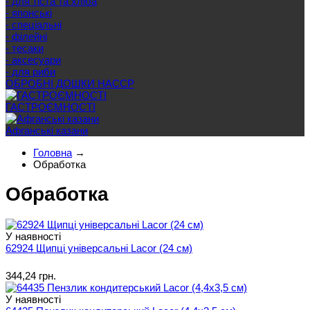
- для тіста та хліба
- японські
- спеціальні
- філейні
- тесаки
- аксесуари
- для риби
ОБРОБНІ ДОШКИ HACCP
ГАСТРОЄМНОСТІ
Афганські казани
Головна
→
Обработка
Обработка
У наявності
62924 Щипці універсальні Lacor (24 см)
344,24 грн.
У наявності