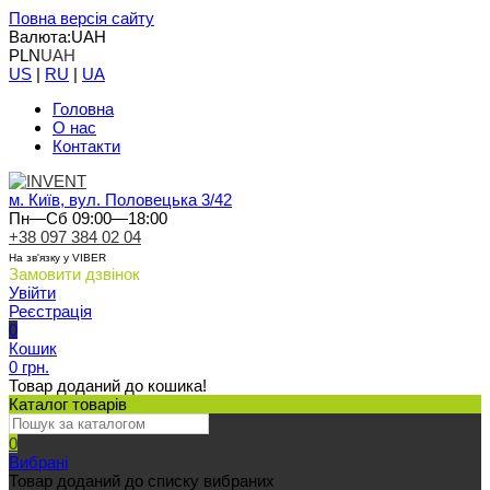
Повна версія сайту
Валюта:
UAH
PLN
UAH
US
|
RU
|
UA
Головна
О нас
Контакти
м. Київ, вул. Половецька 3/42
Пн—Сб 09:00—18:00
+38 097 384 02 04
На зв'язку у VIBER
Замовити дзвінок
Увійти
Реєстрація
0
Кошик
0 грн.
Товар доданий до кошика!
Каталог товарів
0
Вибрані
Товар доданий до списку вибраних