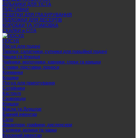
ДІЛЬНИКИ ДЛЯ ТІСТА
ПІДСТАВКИ
РЕШІТКИ ДЛЯ ГЛАЗУРУВАННЯ
ПІДЛОЖКИ ДЛЯ ДЕСЕРТІВ
КОРОБКИ ТА УПАКОВКА
СКАЛКИ и СІТА
ПОСУД
Посуд для подачі
Тарілки, салатники, супники для порційної подачі
Чашки та блюдця
Чайники, молочники, кавники, глеки та кришки
Страви, підставки, підноси
Креманки
Кошики
Посуд для приготування
Сотейники
Каструлі
Сковороди
Кришки
Миска та Дуршлаг
Барний інвентар
Скло
Декантери, графини, диспенсери
Склянки, келихи та чарки
Кухонний інвентар