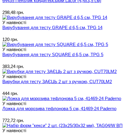
64435 Пензлик кондитерський Lacor (4,4х3,5 см)
298,48 грн.
У наявності
Вирубування для тесту GRAPE d 6,5 см, TPG 14
120 грн.
У наявності
Вирубування для тесту SQUARE d 6,5 см, TPG 5
383,24 грн.
У наявності
Вирубки для тесту ЗАЄЦЬ 2 шт з ручкою, CUT70LM2
444 грн.
У наявності
Ложка для морозива тефлонова 5 см, 41469-24 Paderno
772,72 грн.
У наявності