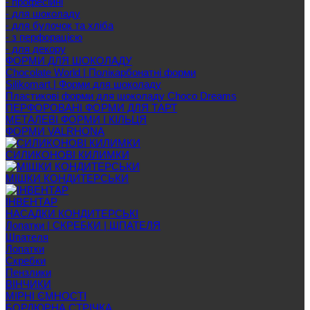
- професійні
- для шоколаду
- для булочок та хліба
- з перфорацією
- для декору
ФОРМИ ДЛЯ ШОКОЛАДУ
Chocolate World | Полікарбонатні форми
Silikomart | Форми для шоколаду
Пластикові форми для шоколаду Choco Dreams
ПЕРФОРОВАНІ ФОРМИ ДЛЯ ТАРТ
МЕТАЛЕВІ ФОРМИ І КІЛЬЦЯ
ФОРМИ VALRHONA
СИЛИКОНОВІ КИЛИМКИ
МІШКИ КОНДИТЕРСЬКИ
ІНВЕНТАР
НАСАДКИ КОНДИТЕРСЬКІ
Лопатки | СКРЕБКИ | ШПАТЕЛЯ
Шпателя
Лопатки
Скребки
Пензлики
ВІНЧИКИ
МІРНІ ЄМНОСТІ
БОРДЮРНА СТРІЧКА