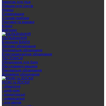
Інвентар для піци
Пляшки для соусів
Ножиці
Сервірування
Cтолові прибори
Противні та жаровні
Клінінг
Кейтерінг
ОБЛАДНАННЯ
Блендери BAMIX
Теплове обладнання
Холодильне обладнання
Електромеханічне обладнання
ТЕСТОМІСИ
Обладнання для бару
Посудомиючі машини
Пакувальне обладнання
Допоміжне обладнання
НОЖІ та ДОСКИ
- обвалочні
- шеф-ножі
- кондитерські
- універсальні
- для овочів