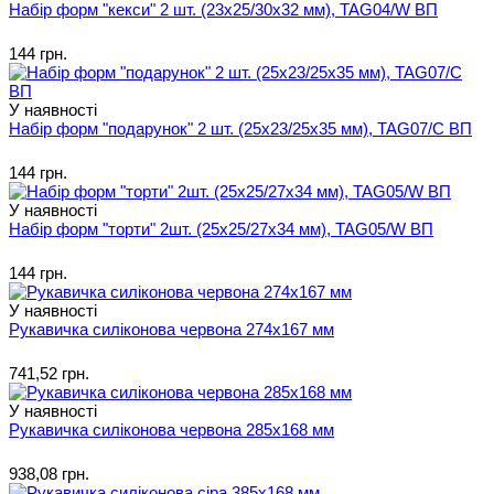
Набір форм "кекси" 2 шт. (23х25/30х32 мм), TAG04/W ВП
144 грн.
У наявності
Набір форм "подарунок" 2 шт. (25х23/25х35 мм), TAG07/C ВП
144 грн.
У наявності
Набір форм "торти" 2шт. (25х25/27х34 мм), TAG05/W ВП
144 грн.
У наявності
Рукавичка силіконова червона 274х167 мм
741,52 грн.
У наявності
Рукавичка силіконова червона 285х168 мм
938,08 грн.