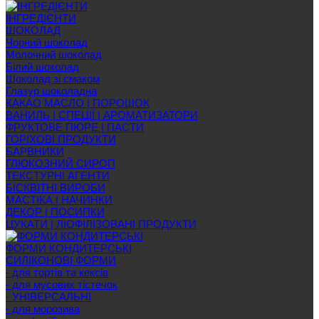
ІНГРЕДІЄНТИ
ШОКОЛАД
Чорний шоколад
Молочний шоколад
Білий шоколад
Шоколад зі смаком
Глазур шоколадна
КАКАО МАСЛО | ПОРОШОК
ВАНИЛЬ | СПЕЦІЇ | АРОМАТИЗАТОРИ
ФРУКТОВЕ ПЮРЕ | ПАСТИ
ГОРІХОВІ ПРОДУКТИ
БАРВНИКИ
ГЛЮКОЗНИЙ СИРОП
ТЕКСТУРНІ АГЕНТИ
БІСКВІТНІ ВИРОБИ
МАСТІКА | НАЧИНКИ
ДЕКОР | ПОСИПКИ
ЦУКАТИ | ЛІОФІЛІЗОВАНІ ПРОДУКТИ
ФОРМИ КОНДИТЕРСЬКІ
СИЛІКОНОВІ ФОРМИ
- для тортів та кексів
- для мусових тістечок
- УНІВЕРСАЛЬНІ
- для морозива