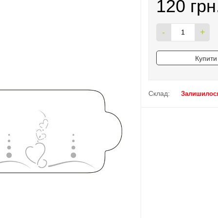
120 грн
-
+
Купити 
Склад:
Залишилося