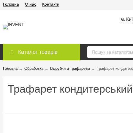
Головна
О нас
Контакти
м. Ки
Каталог товарів
Головна
→
Обработка
→
Вырубки и трафареты
→
Трафарет кондитер
Трафарет кондитерськи