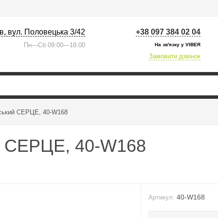
їв, вул. Половецька 3/42
+38 097 384 02 04
Пн—Сб 09:00—18:00
На зв'язку у VIBER
Замовити дзвінок
ський СЕРЦЕ, 40-W168
й СЕРЦЕ, 40-W168
40-W168
Артикул: