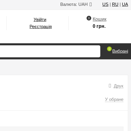
Валюта:
UAH
US
|
RU
|
UA
0
Кошик
Увійти
0 грн.
Реєстрація
0
Вибрані
Друк
У обране