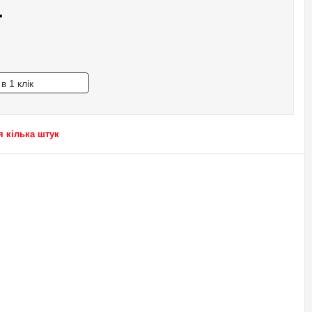
.
в 1 клік
 кілька штук