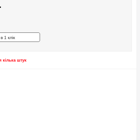
.
в 1 клік
 кілька штук