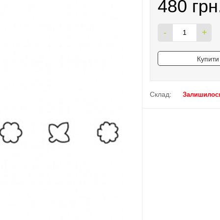
480 грн
-
+
Купити 
Склад:
Залишилося