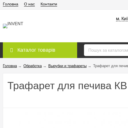
Головна
О нас
Контакти
м. Ки
Каталог товарів
Головна
→
Обработка
→
Вырубки и трафареты
→
Трафарет для печи
Трафарет для печива К