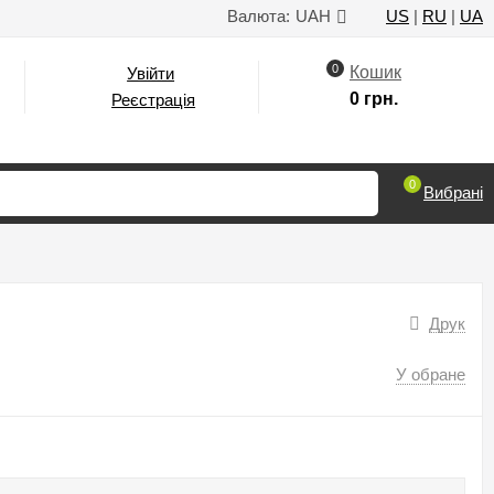
Валюта:
UAH
US
|
RU
|
UA
0
Кошик
Увійти
0 грн.
Реєстрація
0
Вибрані
Друк
У обране