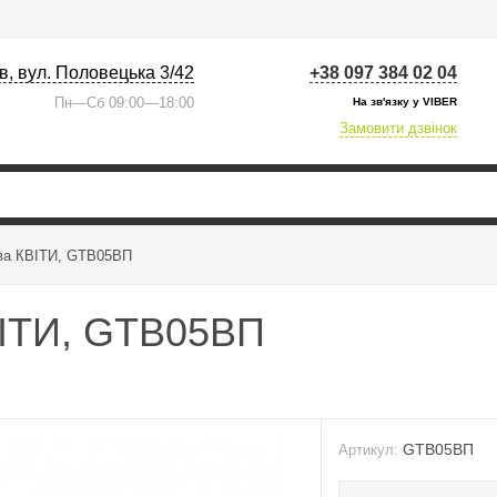
їв, вул. Половецька 3/42
+38 097 384 02 04
Пн—Сб 09:00—18:00
На зв'язку у VIBER
Замовити дзвінок
ва КВІТИ, GTB05ВП
ВІТИ, GTB05ВП
GTB05ВП
Артикул: