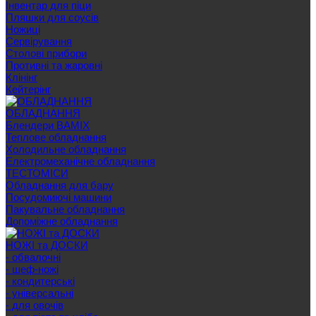
Інвентар для піци
Пляшки для соусів
Ножиці
Сервірування
Cтолові прибори
Противні та жаровні
Клінінг
Кейтерінг
ОБЛАДНАННЯ
Блендери BAMIX
Теплове обладнання
Холодильне обладнання
Електромеханічне обладнання
ТЕСТОМІСИ
Обладнання для бару
Посудомиючі машини
Пакувальне обладнання
Допоміжне обладнання
НОЖІ та ДОСКИ
- обвалочні
- шеф-ножі
- кондитерські
- універсальні
- для овочів