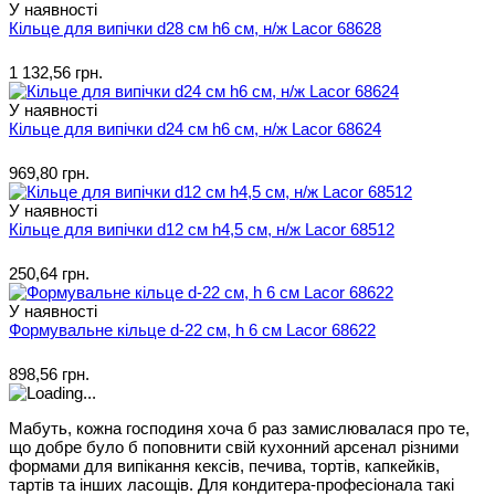
У наявності
Кільце для випічки d28 см h6 см, н/ж Lacor 68628
1 132,56 грн.
У наявності
Кільце для випічки d24 см h6 см, н/ж Lacor 68624
969,80 грн.
У наявності
Кільце для випічки d12 см h4,5 см, н/ж Lacor 68512
250,64 грн.
У наявності
Формувальне кільце d-22 см, h 6 см Lacor 68622
898,56 грн.
Мабуть, кожна господиня хоча б раз замислювалася про те,
що добре було б поповнити свій кухонний арсенал різними
формами для випікання кексів, печива, тортів, капкейків,
тартів та інших ласощів. Для кондитера-професіонала такі