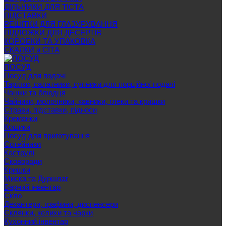
ДІЛЬНИКИ ДЛЯ ТІСТА
ПІДСТАВКИ
РЕШІТКИ ДЛЯ ГЛАЗУРУВАННЯ
ПІДЛОЖКИ ДЛЯ ДЕСЕРТІВ
КОРОБКИ ТА УПАКОВКА
СКАЛКИ и СІТА
ПОСУД
Посуд для подачі
Тарілки, салатники, супники для порційної подачі
Чашки та блюдця
Чайники, молочники, кавники, глеки та кришки
Страви, підставки, підноси
Креманки
Кошики
Посуд для приготування
Сотейники
Каструлі
Сковороди
Кришки
Миска та Дуршлаг
Барний інвентар
Скло
Декантери, графини, диспенсери
Склянки, келихи та чарки
Кухонний інвентар