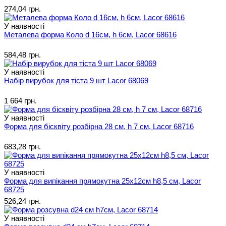
274,04 грн.
У наявності
Металева форма Коло d 16см, h 6см, Lacor 68616
584,48 грн.
У наявності
Набір вирубок для тіста 9 шт Lacor 68069
1 664 грн.
У наявності
Форма для бісквіту розбірна 28 см, h 7 см, Lacor 68716
683,28 грн.
У наявності
Форма для випікання прямокутна 25х12см h8,5 см, Lacor
68725
526,24 грн.
У наявності