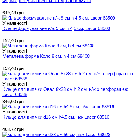
Форма розсувна d24 см h7см, Lacor 68714
649,48 грн.
У наявності
Кільце формувальне н/ж 9 см h 4,5 см, Lacor 68509
192,40 грн.
У наявності
Металева форма Коло 8 см, h 4 см 68408
192,40 грн.
У наявності
Кільце для випічки Овал 8х28 см h 2 см, н/ж з перфорацією
Lacor 68588
346,60 грн.
У наявності
Кільце для випічки d16 см h4,5 см, н/ж Lacor 68516
408,72 грн.