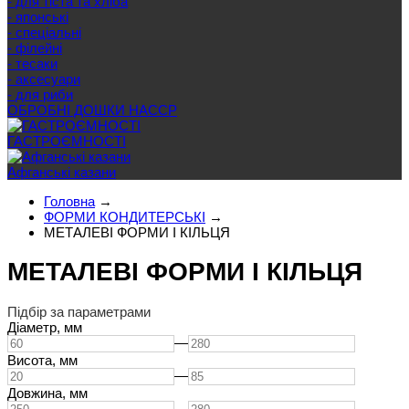
- для тіста та хліба
- японські
- спеціальні
- філейні
- тесаки
- аксесуари
- для риби
ОБРОБНІ ДОШКИ HACCP
ГАСТРОЄМНОСТІ
Афганські казани
Головна
→
ФОРМИ КОНДИТЕРСЬКІ
→
МЕТАЛЕВІ ФОРМИ І КІЛЬЦЯ
МЕТАЛЕВІ ФОРМИ І КІЛЬЦЯ
Підбір за параметрами
Діаметр,
мм
—
Висота,
мм
—
Довжина,
мм
—