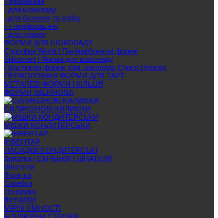
- професійні
- для шоколаду
- для булочок та хліба
- з перфорацією
- для декору
ФОРМИ ДЛЯ ШОКОЛАДУ
Chocolate World | Полікарбонатні форми
Silikomart | Форми для шоколаду
Пластикові форми для шоколаду Choco Dreams
ПЕРФОРОВАНІ ФОРМИ ДЛЯ ТАРТ
МЕТАЛЕВІ ФОРМИ І КІЛЬЦЯ
ФОРМИ VALRHONA
СИЛИКОНОВІ КИЛИМКИ
МІШКИ КОНДИТЕРСЬКИ
ІНВЕНТАР
НАСАДКИ КОНДИТЕРСЬКІ
Лопатки | СКРЕБКИ | ШПАТЕЛЯ
Шпателя
Лопатки
Скребки
Пензлики
ВІНЧИКИ
МІРНІ ЄМНОСТІ
БОРДЮРНА СТРІЧКА