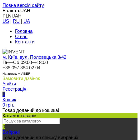
Повна версія сайту
Валюта:
UAH
PLN
UAH
US
|
RU
|
UA
Головна
О нас
Контакти
м. Київ, вул. Половецька 3/42
Пн—Сб 09:00—18:00
+38 097 384 02 04
На зв'язку у VIBER
Замовити дзвінок
Увійти
Реєстрація
0
Кошик
0 грн.
Товар доданий до кошика!
Каталог товарів
0
Вибрані
Товар доданий до списку вибраних