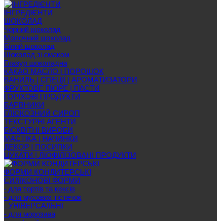
ІНГРЕДІЄНТИ
ШОКОЛАД
Чорний шоколад
Молочний шоколад
Білий шоколад
Шоколад зі смаком
Глазур шоколадна
КАКАО МАСЛО | ПОРОШОК
ВАНИЛЬ | СПЕЦІЇ | АРОМАТИЗАТОРИ
ФРУКТОВЕ ПЮРЕ | ПАСТИ
ГОРІХОВІ ПРОДУКТИ
БАРВНИКИ
ГЛЮКОЗНИЙ СИРОП
ТЕКСТУРНІ АГЕНТИ
БІСКВІТНІ ВИРОБИ
МАСТІКА | НАЧИНКИ
ДЕКОР | ПОСИПКИ
ЦУКАТИ | ЛІОФІЛІЗОВАНІ ПРОДУКТИ
ФОРМИ КОНДИТЕРСЬКІ
СИЛІКОНОВІ ФОРМИ
- для тортів та кексів
- для мусових тістечок
- УНІВЕРСАЛЬНІ
- для морозива