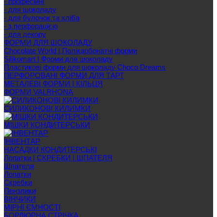
- професійні
- для шоколаду
- для булочок та хліба
- з перфорацією
- для декору
ФОРМИ ДЛЯ ШОКОЛАДУ
Chocolate World | Полікарбонатні форми
Silikomart | Форми для шоколаду
Пластикові форми для шоколаду Choco Dreams
ПЕРФОРОВАНІ ФОРМИ ДЛЯ ТАРТ
МЕТАЛЕВІ ФОРМИ І КІЛЬЦЯ
ФОРМИ VALRHONA
СИЛИКОНОВІ КИЛИМКИ
МІШКИ КОНДИТЕРСЬКИ
ІНВЕНТАР
НАСАДКИ КОНДИТЕРСЬКІ
Лопатки | СКРЕБКИ | ШПАТЕЛЯ
Шпателя
Лопатки
Скребки
Пензлики
ВІНЧИКИ
МІРНІ ЄМНОСТІ
БОРДЮРНА СТРІЧКА