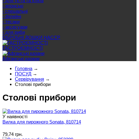
- для тіста та хліба
- японські
- спеціальні
- філейні
- тесаки
- аксесуари
- для риби
ОБРОБНІ ДОШКИ HACCP
ГАСТРОЄМНОСТІ
Афганські казани
Головна
→
ПОСУД
→
Сервірування
→
Cтолові прибори
Cтолові прибори
У наявності
Вилка для пирожного Sonata, 810714
79,74 грн.