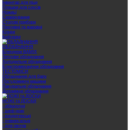
Інвентар для піци
Пляшки для соусів
Ножиці
Сервірування
Cтолові прибори
Противні та жаровні
Клінінг
Кейтерінг
ОБЛАДНАННЯ
Блендери BAMIX
Теплове обладнання
Холодильне обладнання
Електромеханічне обладнання
ТЕСТОМІСИ
Обладнання для бару
Посудомиючі машини
Пакувальне обладнання
Допоміжне обладнання
НОЖІ та ДОСКИ
- обвалочні
- шеф-ножі
- кондитерські
- універсальні
- для овочів