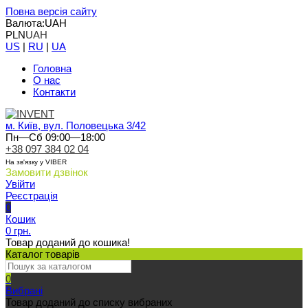
Повна версія сайту
Валюта:
UAH
PLN
UAH
US
|
RU
|
UA
Головна
О нас
Контакти
м. Київ, вул. Половецька 3/42
Пн—Сб 09:00—18:00
+38 097 384 02 04
На зв'язку у VIBER
Замовити дзвінок
Увійти
Реєстрація
0
Кошик
0 грн.
Товар доданий до кошика!
Каталог товарів
0
Вибрані
Товар доданий до списку вибраних