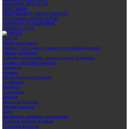
ДІЛЬНИКИ ДЛЯ ТІСТА
ПІДСТАВКИ
РЕШІТКИ ДЛЯ ГЛАЗУРУВАННЯ
ПІДЛОЖКИ ДЛЯ ДЕСЕРТІВ
КОРОБКИ ТА УПАКОВКА
СКАЛКИ и СІТА
ПОСУД
Посуд для подачі
Тарілки, салатники, супники для порційної подачі
Чашки та блюдця
Чайники, молочники, кавники, глеки та кришки
Страви, підставки, підноси
Креманки
Кошики
Посуд для приготування
Сотейники
Каструлі
Сковороди
Кришки
Миска та Дуршлаг
Барний інвентар
Скло
Декантери, графини, диспенсери
Склянки, келихи та чарки
Кухонний інвентар