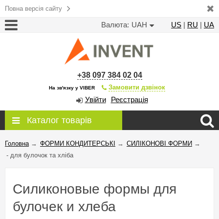
Повна версія сайту
Валюта:
UAH
US
|
RU
|
UA
+38 097 384 02 04
Замовити дзвінок
На зв'язку у VIBER
Увійти
Реєстрація
Каталог товарів
Головна
→
ФОРМИ КОНДИТЕРСЬКІ
→
СИЛІКОНОВІ ФОРМИ
→
- для булочок та хліба
Силиконовые формы для
булочек и хлеба