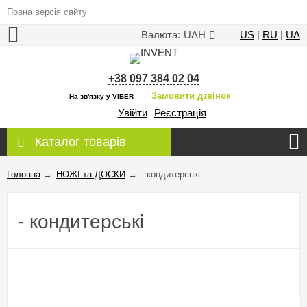
Повна версія сайту
Валюта:
UAH
US
|
RU
|
UA
+38 097 384 02 04
Замовити дзвінок
На зв'язку у VIBER
Увійти
Реєстрація
Каталог товарів
Головна
→
НОЖІ та ДОСКИ
→
- кондитерські
- кондитерські