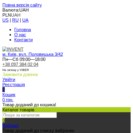
Повна версія сайту
Валюта:
UAH
PLN
UAH
US
|
RU
|
UA
Головна
О нас
Контакти
м. Київ, вул. Половецька 3/42
Пн—Сб 09:00—18:00
+38 097 384 02 04
На зв'язку у VIBER
Замовити дзвінок
Увійти
Реєстрація
0
Кошик
0 грн.
Товар доданий до кошика!
Каталог товарів
0
Вибрані
Товар доданий до списку вибраних