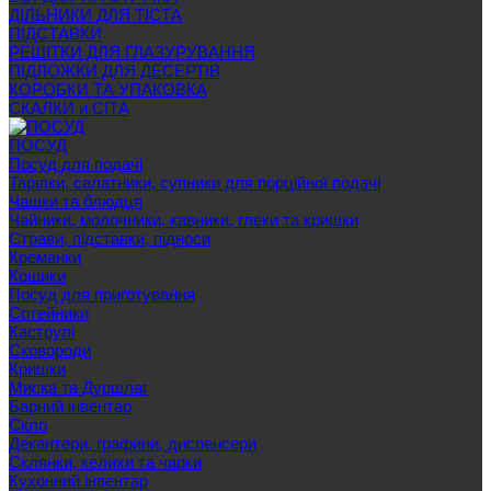
ДІЛЬНИКИ ДЛЯ ТІСТА
ПІДСТАВКИ
РЕШІТКИ ДЛЯ ГЛАЗУРУВАННЯ
ПІДЛОЖКИ ДЛЯ ДЕСЕРТІВ
КОРОБКИ ТА УПАКОВКА
СКАЛКИ и СІТА
ПОСУД
Посуд для подачі
Тарілки, салатники, супники для порційної подачі
Чашки та блюдця
Чайники, молочники, кавники, глеки та кришки
Страви, підставки, підноси
Креманки
Кошики
Посуд для приготування
Сотейники
Каструлі
Сковороди
Кришки
Миска та Дуршлаг
Барний інвентар
Скло
Декантери, графини, диспенсери
Склянки, келихи та чарки
Кухонний інвентар