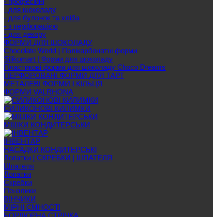
- професійні
- для шоколаду
- для булочок та хліба
- з перфорацією
- для декору
ФОРМИ ДЛЯ ШОКОЛАДУ
Chocolate World | Полікарбонатні форми
Silikomart | Форми для шоколаду
Пластикові форми для шоколаду Choco Dreams
ПЕРФОРОВАНІ ФОРМИ ДЛЯ ТАРТ
МЕТАЛЕВІ ФОРМИ І КІЛЬЦЯ
ФОРМИ VALRHONA
СИЛИКОНОВІ КИЛИМКИ
МІШКИ КОНДИТЕРСЬКИ
ІНВЕНТАР
НАСАДКИ КОНДИТЕРСЬКІ
Лопатки | СКРЕБКИ | ШПАТЕЛЯ
Шпателя
Лопатки
Скребки
Пензлики
ВІНЧИКИ
МІРНІ ЄМНОСТІ
БОРДЮРНА СТРІЧКА