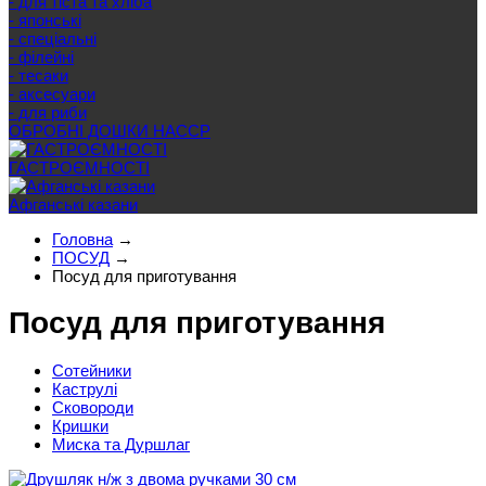
- для тіста та хліба
- японські
- спеціальні
- філейні
- тесаки
- аксесуари
- для риби
ОБРОБНІ ДОШКИ HACCP
ГАСТРОЄМНОСТІ
Афганські казани
Головна
→
ПОСУД
→
Посуд для приготування
Посуд для приготування
Сотейники
Каструлі
Сковороди
Кришки
Миска та Дуршлаг