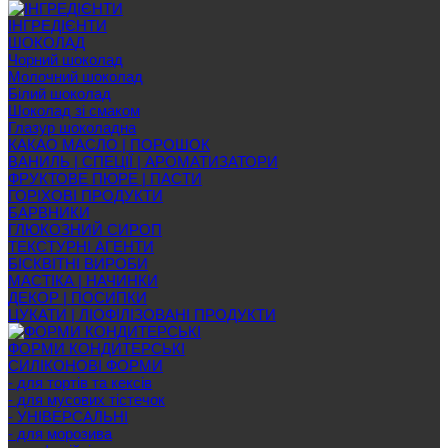
ІНГРЕДІЄНТИ
ШОКОЛАД
Чорний шоколад
Молочний шоколад
Білий шоколад
Шоколад зі смаком
Глазур шоколадна
КАКАО МАСЛО | ПОРОШОК
ВАНИЛЬ | СПЕЦІЇ | АРОМАТИЗАТОРИ
ФРУКТОВЕ ПЮРЕ | ПАСТИ
ГОРІХОВІ ПРОДУКТИ
БАРВНИКИ
ГЛЮКОЗНИЙ СИРОП
ТЕКСТУРНІ АГЕНТИ
БІСКВІТНІ ВИРОБИ
МАСТІКА | НАЧИНКИ
ДЕКОР | ПОСИПКИ
ЦУКАТИ | ЛІОФІЛІЗОВАНІ ПРОДУКТИ
ФОРМИ КОНДИТЕРСЬКІ
СИЛІКОНОВІ ФОРМИ
- для тортів та кексів
- для мусових тістечок
- УНІВЕРСАЛЬНІ
- для морозива