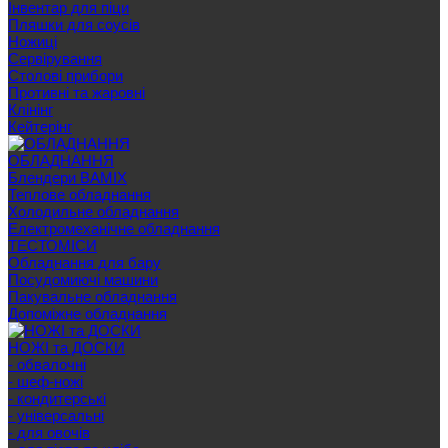
Інвентар для піци
Пляшки для соусів
Ножиці
Сервірування
Cтолові прибори
Противні та жаровні
Клінінг
Кейтерінг
ОБЛАДНАННЯ
Блендери BAMIX
Теплове обладнання
Холодильне обладнання
Електромеханічне обладнання
ТЕСТОМІСИ
Обладнання для бару
Посудомиючі машини
Пакувальне обладнання
Допоміжне обладнання
НОЖІ та ДОСКИ
- обвалочні
- шеф-ножі
- кондитерські
- універсальні
- для овочів