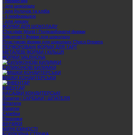
- професійні
- для шоколаду
- для булочок та хліба
- з перфорацією
- для декору
ФОРМИ ДЛЯ ШОКОЛАДУ
Chocolate World | Полікарбонатні форми
Silikomart | Форми для шоколаду
Пластикові форми для шоколаду Choco Dreams
ПЕРФОРОВАНІ ФОРМИ ДЛЯ ТАРТ
МЕТАЛЕВІ ФОРМИ І КІЛЬЦЯ
ФОРМИ VALRHONA
СИЛИКОНОВІ КИЛИМКИ
МІШКИ КОНДИТЕРСЬКИ
ІНВЕНТАР
НАСАДКИ КОНДИТЕРСЬКІ
Лопатки | СКРЕБКИ | ШПАТЕЛЯ
Шпателя
Лопатки
Скребки
Пензлики
ВІНЧИКИ
МІРНІ ЄМНОСТІ
БОРДЮРНА СТРІЧКА