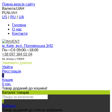
Повна версія сайту
Валюта:
UAH
PLN
UAH
US
|
RU
|
UA
Головна
О нас
Контакти
м. Київ, вул. Половецька 3/42
Пн—Сб 09:00—18:00
+38 097 384 02 04
На зв'язку у VIBER
Замовити дзвінок
Увійти
Реєстрація
0
Кошик
0 грн.
Товар доданий до кошика!
Каталог товарів
0
Вибрані
Товар доданий до списку вибраних