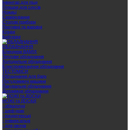
Інвентар для піци
Пляшки для соусів
Ножиці
Сервірування
Cтолові прибори
Противні та жаровні
Клінінг
Кейтерінг
ОБЛАДНАННЯ
Блендери BAMIX
Теплове обладнання
Холодильне обладнання
Електромеханічне обладнання
ТЕСТОМІСИ
Обладнання для бару
Посудомиючі машини
Пакувальне обладнання
Допоміжне обладнання
НОЖІ та ДОСКИ
- обвалочні
- шеф-ножі
- кондитерські
- універсальні
- для овочів