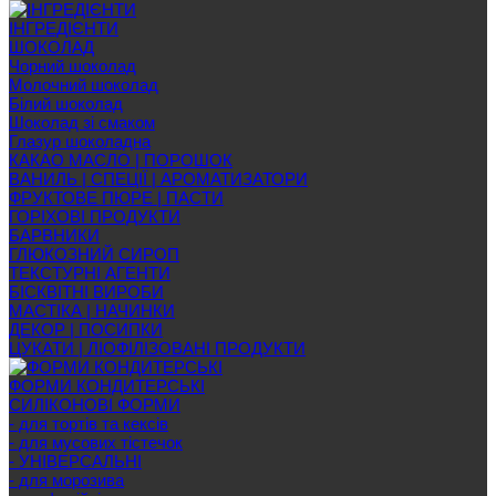
ІНГРЕДІЄНТИ
ШОКОЛАД
Чорний шоколад
Молочний шоколад
Білий шоколад
Шоколад зі смаком
Глазур шоколадна
КАКАО МАСЛО | ПОРОШОК
ВАНИЛЬ | СПЕЦІЇ | АРОМАТИЗАТОРИ
ФРУКТОВЕ ПЮРЕ | ПАСТИ
ГОРІХОВІ ПРОДУКТИ
БАРВНИКИ
ГЛЮКОЗНИЙ СИРОП
ТЕКСТУРНІ АГЕНТИ
БІСКВІТНІ ВИРОБИ
МАСТІКА | НАЧИНКИ
ДЕКОР | ПОСИПКИ
ЦУКАТИ | ЛІОФІЛІЗОВАНІ ПРОДУКТИ
ФОРМИ КОНДИТЕРСЬКІ
СИЛІКОНОВІ ФОРМИ
- для тортів та кексів
- для мусових тістечок
- УНІВЕРСАЛЬНІ
- для морозива