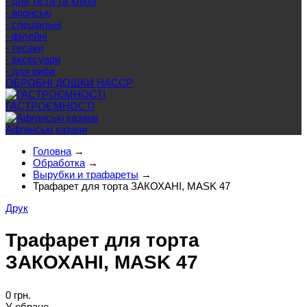
- для тіста та хліба
- японські
- спеціальні
- філейні
- тесаки
- аксесуари
- для риби
ОБРОБНІ ДОШКИ HACCP
ГАСТРОЄМНОСТІ
Афганські казани
Головна
→
Обработка
→
Вырубки и трафареты
→
Трафарет для торта ЗАКОХАНІ, MASK 47
Друк
Трафарет для торта
ЗАКОХАНІ, MASK 47
0 грн.
У обране