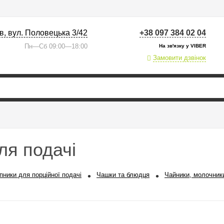
їв, вул. Половецька 3/42
+38 097 384 02 04
Пн—Сб 09:00—18:00
На зв'язку у VIBER
Замовити дзвінок
ля подачі
пники для порційної подачі
Чашки та блюдця
Чайники, молочники