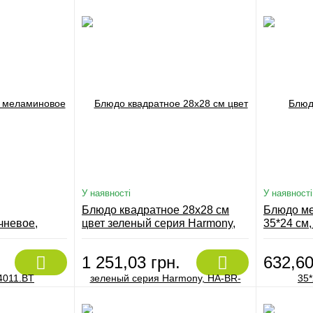
У наявності
У наявності
Блюдо квадратное 28х28 см
Блюдо ме
чневое,
цвет зеленый серия Harmony,
35*24 см
HA-BR-AR-38-KR
1 251,03 грн.
632,60