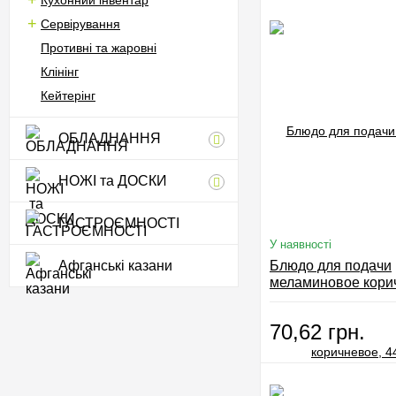
Кухонний інвентар
Сервірування
Противні та жаровні
Клінінг
Кейтерінг
ОБЛАДНАННЯ
НОЖІ та ДОСКИ
ГАСТРОЄМНОСТІ
У наявності
Афганські казани
Блюдо для подачи
меламиновое кори
44011.BT
70,62 грн.