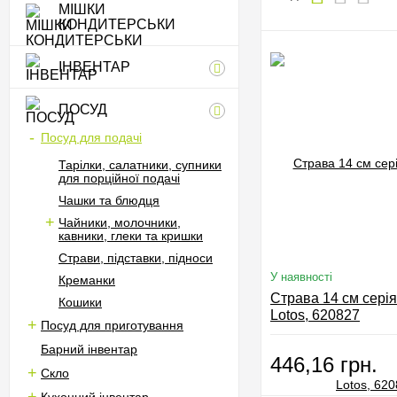
МІШКИ
КОНДИТЕРСЬКИ
ІНВЕНТАР
ПОСУД
Посуд для подачі
Тарілки, салатники, супники
для порційної подачі
Чашки та блюдця
Чайники, молочники,
кавники, глеки та кришки
Страви, підставки, підноси
У наявності
Креманки
Страва 14 см сері
Кошики
Lotos, 620827
Посуд для приготування
Барний інвентар
446,16 грн.
Скло