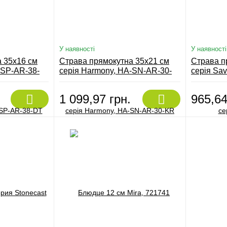
У наявності
У наявності
 35х16 см
Страва прямокутна 35х21 см
Страва п
-SP-AR-38-
серія Harmony, HA-SN-AR-30-
серія Sav
KR
1 099,97 грн.
965,64