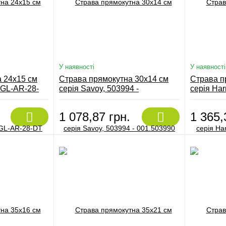
У наявності
У наявності
 24х15 см
Страва прямокутна 30х14 см
Страва п
-GL-AR-28-
серія Savoy, 503994 -
серія Ha
001.503990
DT
1 078,87 грн.
1 365,