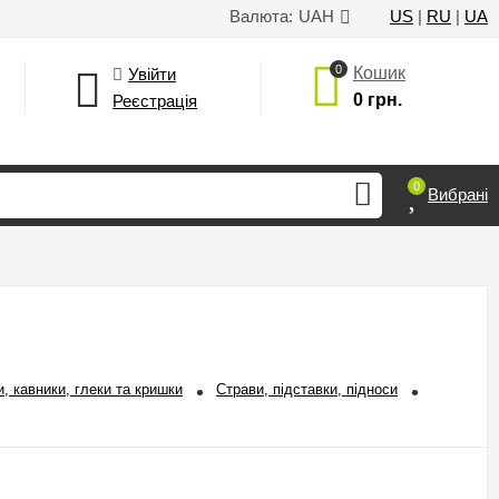
Валюта:
UAH
US
|
RU
|
UA
0
Кошик
Увійти
0 грн.
Реєстрація
0
Вибрані
, кавники, глеки та кришки
Страви, підставки, підноси