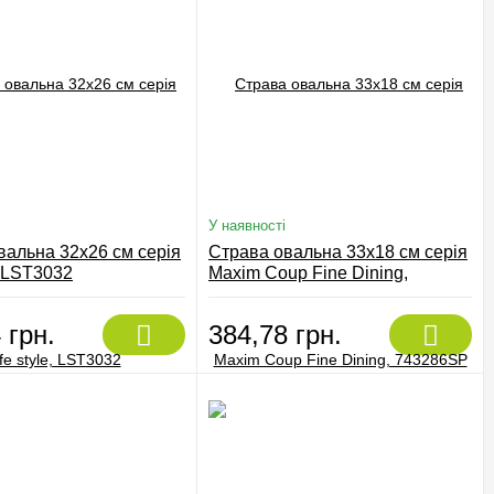
У наявності
вальна 32х26 см серія
Страва овальна 33х18 см серія
e, LST3032
Maxim Coup Fine Dining,
743286SP
 грн.
384,78 грн.