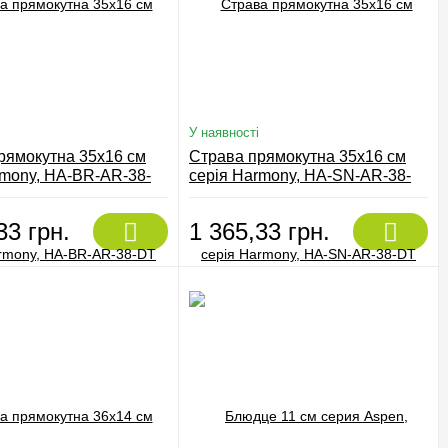
У наявності
рямокутна 35х16 см
Страва прямокутна 35х16 см
rmony, HA-BR-AR-38-
серія Harmony, HA-SN-AR-38-
DT
33 грн.
1 365,33 грн.