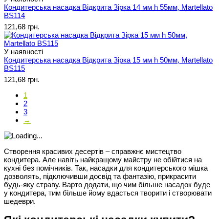
Кондитерська насадка Відкрита Зірка 14 мм h 55мм, Martellato
BS114
121,68 грн.
У наявності
Кондитерська насадка Відкрита Зірка 15 мм h 50мм, Martellato
BS115
121,68 грн.
1
2
3
→
Створення красивих десертів – справжнє мистецтво
кондитера. Але навіть найкращому майстру не обійтися на
кухні без помічників. Так, насадки для кондитерського мішка
дозволять, підключивши досвід та фантазію, прикрасити
будь-яку страву. Варто додати, що чим більше насадок буде
у кондитера, тим більше йому вдасться творити і створювати
шедеври.