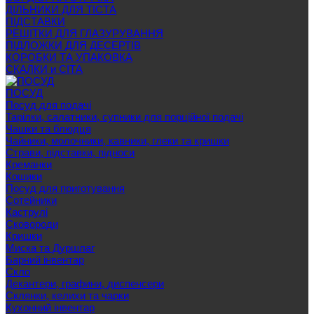
ДІЛЬНИКИ ДЛЯ ТІСТА
ПІДСТАВКИ
РЕШІТКИ ДЛЯ ГЛАЗУРУВАННЯ
ПІДЛОЖКИ ДЛЯ ДЕСЕРТІВ
КОРОБКИ ТА УПАКОВКА
СКАЛКИ и СІТА
ПОСУД
Посуд для подачі
Тарілки, салатники, супники для порційної подачі
Чашки та блюдця
Чайники, молочники, кавники, глеки та кришки
Страви, підставки, підноси
Креманки
Кошики
Посуд для приготування
Сотейники
Каструлі
Сковороди
Кришки
Миска та Дуршлаг
Барний інвентар
Скло
Декантери, графини, диспенсери
Склянки, келихи та чарки
Кухонний інвентар