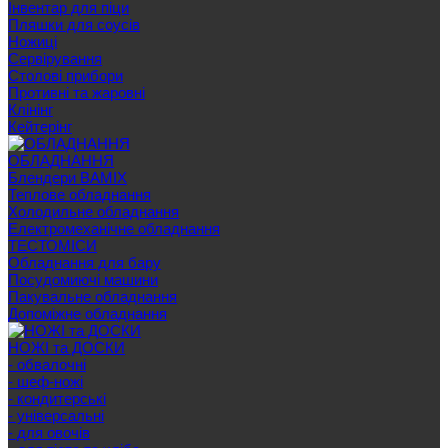
Інвентар для піци
Пляшки для соусів
Ножиці
Сервірування
Cтолові прибори
Противні та жаровні
Клінінг
Кейтерінг
ОБЛАДНАННЯ
Блендери BAMIX
Теплове обладнання
Холодильне обладнання
Електромеханічне обладнання
ТЕСТОМІСИ
Обладнання для бару
Посудомиючі машини
Пакувальне обладнання
Допоміжне обладнання
НОЖІ та ДОСКИ
- обвалочні
- шеф-ножі
- кондитерські
- універсальні
- для овочів