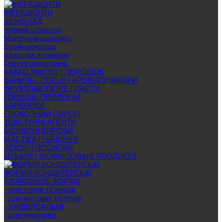
ІНГРЕДІЄНТИ
ШОКОЛАД
Чорний шоколад
Молочний шоколад
Білий шоколад
Шоколад зі смаком
Глазур шоколадна
КАКАО МАСЛО | ПОРОШОК
ВАНИЛЬ | СПЕЦІЇ | АРОМАТИЗАТОРИ
ФРУКТОВЕ ПЮРЕ | ПАСТИ
ГОРІХОВІ ПРОДУКТИ
БАРВНИКИ
ГЛЮКОЗНИЙ СИРОП
ТЕКСТУРНІ АГЕНТИ
БІСКВІТНІ ВИРОБИ
МАСТІКА | НАЧИНКИ
ДЕКОР | ПОСИПКИ
ЦУКАТИ | ЛІОФІЛІЗОВАНІ ПРОДУКТИ
ФОРМИ КОНДИТЕРСЬКІ
СИЛІКОНОВІ ФОРМИ
- для тортів та кексів
- для мусових тістечок
- УНІВЕРСАЛЬНІ
- для морозива