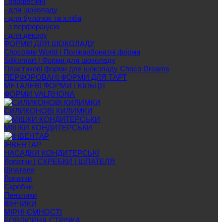
- професійні
- для шоколаду
- для булочок та хліба
- з перфорацією
- для декору
ФОРМИ ДЛЯ ШОКОЛАДУ
Chocolate World | Полікарбонатні форми
Silikomart | Форми для шоколаду
Пластикові форми для шоколаду Choco Dreams
ПЕРФОРОВАНІ ФОРМИ ДЛЯ ТАРТ
МЕТАЛЕВІ ФОРМИ І КІЛЬЦЯ
ФОРМИ VALRHONA
СИЛИКОНОВІ КИЛИМКИ
МІШКИ КОНДИТЕРСЬКИ
ІНВЕНТАР
НАСАДКИ КОНДИТЕРСЬКІ
Лопатки | СКРЕБКИ | ШПАТЕЛЯ
Шпателя
Лопатки
Скребки
Пензлики
ВІНЧИКИ
МІРНІ ЄМНОСТІ
БОРДЮРНА СТРІЧКА