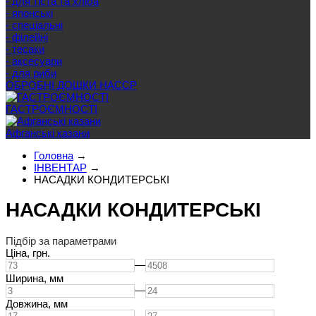
- для тіста та хліба
- японські
- спеціальні
- філейні
- тесаки
- аксесуари
- для риби
ОБРОБНІ ДОШКИ HACCP
ГАСТРОЄМНОСТІ
Афганські казани
Головна
→
ІНВЕНТАР
→
НАСАДКИ КОНДИТЕРСЬКІ
НАСАДКИ КОНДИТЕРСЬКІ
Підбір за параметрами
Ціна,
грн.
—
Ширина,
мм
—
Довжина,
мм
—