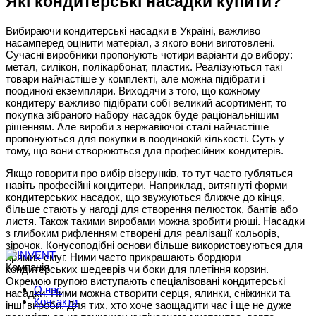
Які кондитерські насадки купити?
Вибираючи кондитерські насадки в Україні, важливо
насамперед оцінити матеріал, з якого вони виготовлені.
Сучасні виробники пропонують чотири варіанти до вибору:
метал, силікон, полікарбонат, пластик. Реалізуються такі
товари найчастіше у комплекті, але можна підібрати і
поодинокі екземпляри. Виходячи з того, що кожному
кондитеру важливо підібрати собі великий асортимент, то
покупка зібраного набору насадок буде раціональнішим
рішенням. Але вироби з нержавіючої сталі найчастіше
пропонуються для покупки в поодинокій кількості. Суть у
тому, що вони створюються для професійних кондитерів.
Якщо говорити про вибір візерунків, то тут часто губляться
навіть професійні кондитери. Наприклад, витягнуті форми
кондитерських насадок, що звужуються ближче до кінця,
більше стають у нагоді для створення пелюсток, бантів або
листя. Також такими виробами можна зробити рюші. Насадки
з глибоким рифленням створені для реалізації кольорів,
зірочок. Конусоподібні основи більше використовуються для
прямих смуг. Ними часто прикрашають бордюри
Компанія
кондитерських шедеврів чи боки для плетіння корзин.
Окремою групою виступають спеціалізовані кондитерські
О нас
насадки. Ними можна створити серця, ялинки, сніжинки та
Контакти
інші вироби. Для тих, хто хоче заощадити час і ще не дуже