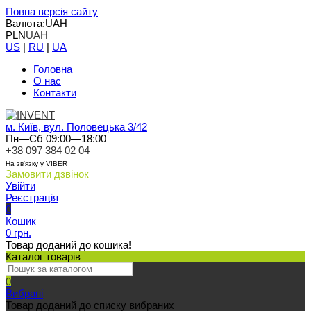
Повна версія сайту
Валюта:
UAH
PLN
UAH
US
|
RU
|
UA
Головна
О нас
Контакти
м. Київ, вул. Половецька 3/42
Пн—Сб 09:00—18:00
+38 097 384 02 04
На зв'язку у VIBER
Замовити дзвінок
Увійти
Реєстрація
0
Кошик
0 грн.
Товар доданий до кошика!
Каталог товарів
0
Вибрані
Товар доданий до списку вибраних