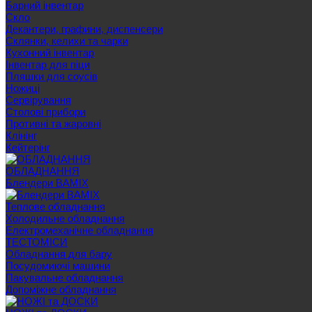
Барний інвентар
Скло
Декантери, графини, диспенсери
Склянки, келихи та чарки
Кухонний інвентар
Інвентар для піци
Пляшки для соусів
Ножиці
Сервірування
Cтолові прибори
Противні та жаровні
Клінінг
Кейтерінг
ОБЛАДНАННЯ
Блендери BAMIX
Теплове обладнання
Холодильне обладнання
Електромеханічне обладнання
ТЕСТОМІСИ
Обладнання для бару
Посудомиючі машини
Пакувальне обладнання
Допоміжне обладнання