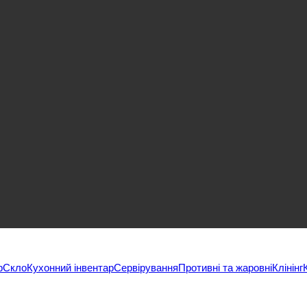
р
Скло
Кухонний інвентар
Сервірування
Противні та жаровні
Клінінг