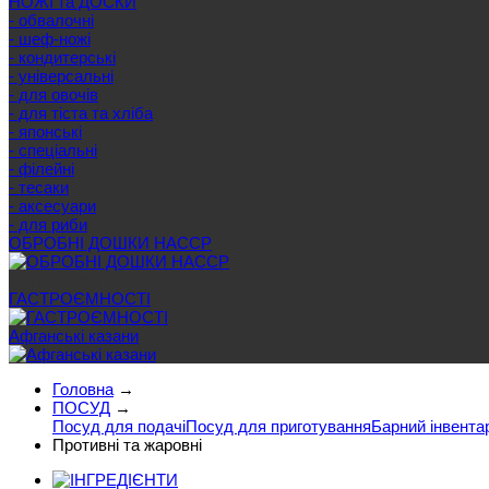
НОЖІ та ДОСКИ
- обвалочні
- шеф-ножі
- кондитерські
- універсальні
- для овочів
- для тіста та хліба
- японські
- спеціальні
- філейні
- тесаки
- аксесуари
- для риби
ОБРОБНІ ДОШКИ HACCP
Ще категорії
ГАСТРОЄМНОСТІ
Афганські казани
Головна
→
ПОСУД
→
Посуд для подачі
Посуд для приготування
Барний інвента
Противні та жаровні