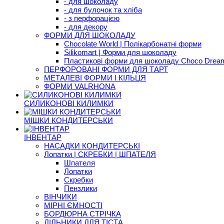
- для шоколаду
- для булочок та хліба
- з перфорацією
- для декору
ФОРМИ ДЛЯ ШОКОЛАДУ
Chocolate World | Полікарбонатні форми
Silikomart | Форми для шоколаду
Пластикові форми для шоколаду Choco Drea
ПЕРФОРОВАНІ ФОРМИ ДЛЯ ТАРТ
МЕТАЛЕВІ ФОРМИ І КІЛЬЦЯ
ФОРМИ VALRHONA
СИЛИКОНОВІ КИЛИМКИ
МІШКИ КОНДИТЕРСЬКИ
ІНВЕНТАР
НАСАДКИ КОНДИТЕРСЬКІ
Лопатки | СКРЕБКИ | ШПАТЕЛЯ
Шпателя
Лопатки
Скребки
Пензлики
ВІНЧИКИ
МІРНІ ЄМНОСТІ
БОРДЮРНА СТРІЧКА
ДІЛЬНИКИ ДЛЯ ТІСТА