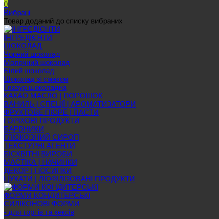
0
Вибрані
Товар доданий до списку вибраних
ІНГРЕДІЄНТИ
ШОКОЛАД
Чорний шоколад
Молочний шоколад
Білий шоколад
Шоколад зі смаком
Глазур шоколадна
КАКАО МАСЛО | ПОРОШОК
ВАНИЛЬ | СПЕЦІЇ | АРОМАТИЗАТОРИ
ФРУКТОВЕ ПЮРЕ | ПАСТИ
ГОРІХОВІ ПРОДУКТИ
БАРВНИКИ
ГЛЮКОЗНИЙ СИРОП
ТЕКСТУРНІ АГЕНТИ
БІСКВІТНІ ВИРОБИ
МАСТІКА | НАЧИНКИ
ДЕКОР | ПОСИПКИ
ЦУКАТИ | ЛІОФІЛІЗОВАНІ ПРОДУКТИ
ФОРМИ КОНДИТЕРСЬКІ
СИЛІКОНОВІ ФОРМИ
- для тортів та кексів