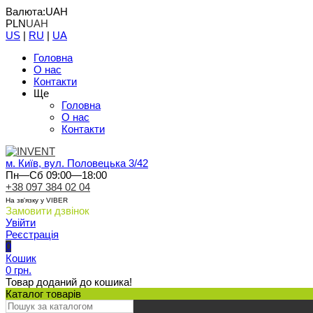
Валюта:
UAH
PLN
UAH
US
|
RU
|
UA
Головна
О нас
Контакти
Ще
Головна
О нас
Контакти
м. Київ, вул. Половецька 3/42
Пн—Сб 09:00—18:00
+38 097 384 02 04
На зв'язку у VIBER
Замовити дзвінок
Увійти
Реєстрація
0
Кошик
0 грн.
Товар доданий до кошика!
Каталог товарів