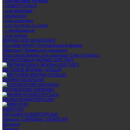
- для мусових тістечок
- УНІВЕРСАЛЬНІ
- для морозива
- професійні
- для шоколаду
- для булочок та хліба
- з перфорацією
- для декору
ФОРМИ ДЛЯ ШОКОЛАДУ
Chocolate World | Полікарбонатні форми
Silikomart | Форми для шоколаду
Пластикові форми для шоколаду Choco Dreams
ПЕРФОРОВАНІ ФОРМИ ДЛЯ ТАРТ
МЕТАЛЕВІ ФОРМИ І КІЛЬЦЯ
ФОРМИ VALRHONA
СИЛИКОНОВІ КИЛИМКИ
МІШКИ КОНДИТЕРСЬКИ
ІНВЕНТАР
НАСАДКИ КОНДИТЕРСЬКІ
Лопатки | СКРЕБКИ | ШПАТЕЛЯ
Шпателя
Лопатки