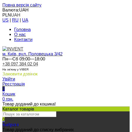
Повна версія сайту
Валюта:
UAH
PLN
UAH
US
|
RU
|
UA
Головна
О нас
Контакти
м. Київ, вул. Половецька 3/42
Пн—Сб 09:00—18:00
+38 097 384 02 04
На зв'язку у VIBER
Замовити дзвінок
Увійти
Реєстрація
0
Кошик
0 грн.
Товар доданий до кошика!
Каталог товарів
0
Вибрані
Товар доданий до списку вибраних