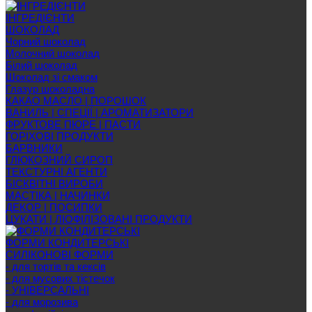
ІНГРЕДІЄНТИ
ШОКОЛАД
Чорний шоколад
Молочний шоколад
Білий шоколад
Шоколад зі смаком
Глазур шоколадна
КАКАО МАСЛО | ПОРОШОК
ВАНИЛЬ | СПЕЦІЇ | АРОМАТИЗАТОРИ
ФРУКТОВЕ ПЮРЕ | ПАСТИ
ГОРІХОВІ ПРОДУКТИ
БАРВНИКИ
ГЛЮКОЗНИЙ СИРОП
ТЕКСТУРНІ АГЕНТИ
БІСКВІТНІ ВИРОБИ
МАСТІКА | НАЧИНКИ
ДЕКОР | ПОСИПКИ
ЦУКАТИ | ЛІОФІЛІЗОВАНІ ПРОДУКТИ
ФОРМИ КОНДИТЕРСЬКІ
СИЛІКОНОВІ ФОРМИ
- для тортів та кексів
- для мусових тістечок
- УНІВЕРСАЛЬНІ
- для морозива