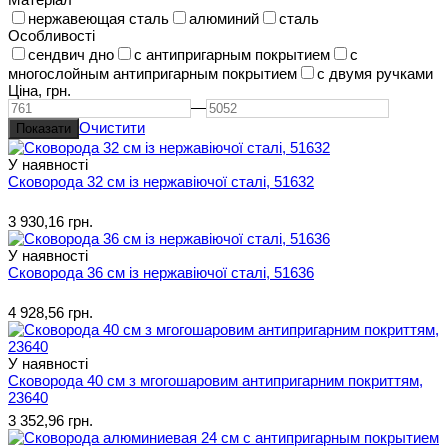
нержавеющая сталь
алюминий
сталь
Особливості
сендвич дно
с антипригарным покрытием
с
многослойным антипригарным покрытием
с двумя ручками
Ціна,
грн.
—
Очистити
У наявності
Сковорода 32 см із нержавіючої сталі, 51632
3 930,16 грн.
У наявності
Сковорода 36 см із нержавіючої сталі, 51636
4 928,56 грн.
У наявності
Сковорода 40 см з мгогошаровим антипригарним покриттям,
23640
3 352,96 грн.