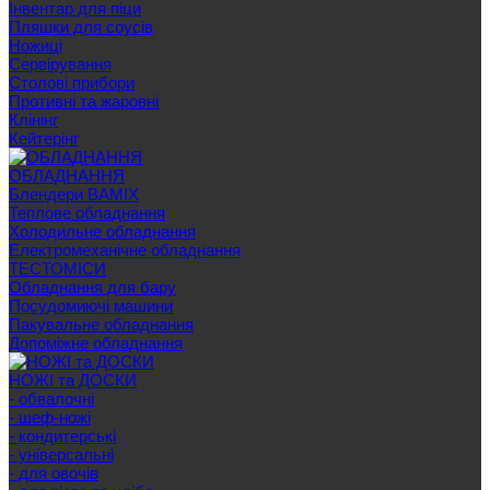
Інвентар для піци
Пляшки для соусів
Ножиці
Сервірування
Cтолові прибори
Противні та жаровні
Клінінг
Кейтерінг
ОБЛАДНАННЯ
Блендери BAMIX
Теплове обладнання
Холодильне обладнання
Електромеханічне обладнання
ТЕСТОМІСИ
Обладнання для бару
Посудомиючі машини
Пакувальне обладнання
Допоміжне обладнання
НОЖІ та ДОСКИ
- обвалочні
- шеф-ножі
- кондитерські
- універсальні
- для овочів