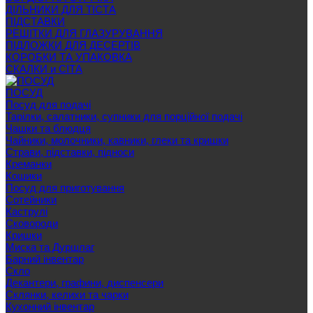
ДІЛЬНИКИ ДЛЯ ТІСТА
ПІДСТАВКИ
РЕШІТКИ ДЛЯ ГЛАЗУРУВАННЯ
ПІДЛОЖКИ ДЛЯ ДЕСЕРТІВ
КОРОБКИ ТА УПАКОВКА
СКАЛКИ и СІТА
ПОСУД
Посуд для подачі
Тарілки, салатники, супники для порційної подачі
Чашки та блюдця
Чайники, молочники, кавники, глеки та кришки
Страви, підставки, підноси
Креманки
Кошики
Посуд для приготування
Сотейники
Каструлі
Сковороди
Кришки
Миска та Дуршлаг
Барний інвентар
Скло
Декантери, графини, диспенсери
Склянки, келихи та чарки
Кухонний інвентар