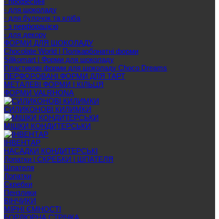
- професійні
- для шоколаду
- для булочок та хліба
- з перфорацією
- для декору
ФОРМИ ДЛЯ ШОКОЛАДУ
Chocolate World | Полікарбонатні форми
Silikomart | Форми для шоколаду
Пластикові форми для шоколаду Choco Dreams
ПЕРФОРОВАНІ ФОРМИ ДЛЯ ТАРТ
МЕТАЛЕВІ ФОРМИ І КІЛЬЦЯ
ФОРМИ VALRHONA
СИЛИКОНОВІ КИЛИМКИ
МІШКИ КОНДИТЕРСЬКИ
ІНВЕНТАР
НАСАДКИ КОНДИТЕРСЬКІ
Лопатки | СКРЕБКИ | ШПАТЕЛЯ
Шпателя
Лопатки
Скребки
Пензлики
ВІНЧИКИ
МІРНІ ЄМНОСТІ
БОРДЮРНА СТРІЧКА