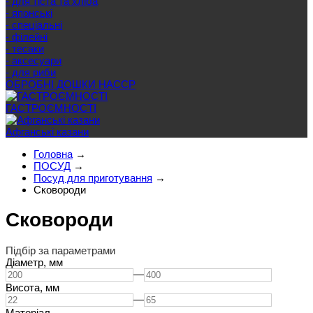
- для тіста та хліба
- японські
- спеціальні
- філейні
- тесаки
- аксесуари
- для риби
ОБРОБНІ ДОШКИ HACCP
ГАСТРОЄМНОСТІ
Афганські казани
Головна
→
ПОСУД
→
Посуд для приготування
→
Сковороди
Сковороди
Підбір за параметрами
Діаметр,
мм
—
Висота,
мм
—
Матеріал