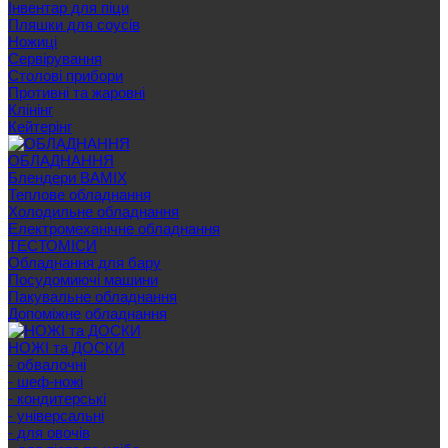
Інвентар для піци
Пляшки для соусів
Ножиці
Сервірування
Cтолові прибори
Противні та жаровні
Клінінг
Кейтерінг
ОБЛАДНАННЯ
Блендери BAMIX
Теплове обладнання
Холодильне обладнання
Електромеханічне обладнання
ТЕСТОМІСИ
Обладнання для бару
Посудомиючі машини
Пакувальне обладнання
Допоміжне обладнання
НОЖІ та ДОСКИ
- обвалочні
- шеф-ножі
- кондитерські
- універсальні
- для овочів