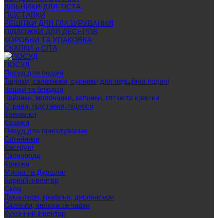
ДІЛЬНИКИ ДЛЯ ТІСТА
ПІДСТАВКИ
РЕШІТКИ ДЛЯ ГЛАЗУРУВАННЯ
ПІДЛОЖКИ ДЛЯ ДЕСЕРТІВ
КОРОБКИ ТА УПАКОВКА
СКАЛКИ и СІТА
ПОСУД
Посуд для подачі
Тарілки, салатники, супники для порційної подачі
Чашки та блюдця
Чайники, молочники, кавники, глеки та кришки
Страви, підставки, підноси
Креманки
Кошики
Посуд для приготування
Сотейники
Каструлі
Сковороди
Кришки
Миска та Дуршлаг
Барний інвентар
Скло
Декантери, графини, диспенсери
Склянки, келихи та чарки
Кухонний інвентар