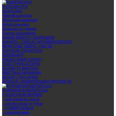
ІНГРЕДІЄНТИ
ШОКОЛАД
Чорний шоколад
Молочний шоколад
Білий шоколад
Шоколад зі смаком
Глазур шоколадна
КАКАО МАСЛО | ПОРОШОК
ВАНИЛЬ | СПЕЦІЇ | АРОМАТИЗАТОРИ
ФРУКТОВЕ ПЮРЕ | ПАСТИ
ГОРІХОВІ ПРОДУКТИ
БАРВНИКИ
ГЛЮКОЗНИЙ СИРОП
ТЕКСТУРНІ АГЕНТИ
БІСКВІТНІ ВИРОБИ
МАСТІКА | НАЧИНКИ
ДЕКОР | ПОСИПКИ
ЦУКАТИ | ЛІОФІЛІЗОВАНІ ПРОДУКТИ
ФОРМИ КОНДИТЕРСЬКІ
СИЛІКОНОВІ ФОРМИ
- для тортів та кексів
- для мусових тістечок
- УНІВЕРСАЛЬНІ
- для морозива