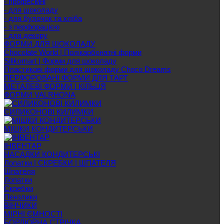
- професійні
- для шоколаду
- для булочок та хліба
- з перфорацією
- для декору
ФОРМИ ДЛЯ ШОКОЛАДУ
Chocolate World | Полікарбонатні форми
Silikomart | Форми для шоколаду
Пластикові форми для шоколаду Choco Dreams
ПЕРФОРОВАНІ ФОРМИ ДЛЯ ТАРТ
МЕТАЛЕВІ ФОРМИ І КІЛЬЦЯ
ФОРМИ VALRHONA
СИЛИКОНОВІ КИЛИМКИ
МІШКИ КОНДИТЕРСЬКИ
ІНВЕНТАР
НАСАДКИ КОНДИТЕРСЬКІ
Лопатки | СКРЕБКИ | ШПАТЕЛЯ
Шпателя
Лопатки
Скребки
Пензлики
ВІНЧИКИ
МІРНІ ЄМНОСТІ
БОРДЮРНА СТРІЧКА