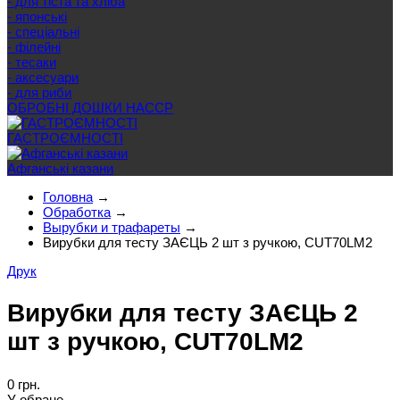
- для тіста та хліба
- японські
- спеціальні
- філейні
- тесаки
- аксесуари
- для риби
ОБРОБНІ ДОШКИ HACCP
ГАСТРОЄМНОСТІ
Афганські казани
Головна
→
Обработка
→
Вырубки и трафареты
→
Вирубки для тесту ЗАЄЦЬ 2 шт з ручкою, CUT70LM2
Друк
Вирубки для тесту ЗАЄЦЬ 2
шт з ручкою, CUT70LM2
0 грн.
У обране