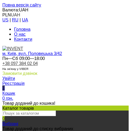
Повна версія сайту
Валюта:
UAH
PLN
UAH
US
|
RU
|
UA
Головна
О нас
Контакти
м. Київ, вул. Половецька 3/42
Пн—Сб 09:00—18:00
+38 097 384 02 04
На зв'язку у VIBER
Замовити дзвінок
Увійти
Реєстрація
0
Кошик
0 грн.
Товар доданий до кошика!
Каталог товарів
0
Вибрані
Товар доданий до списку вибраних