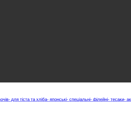
вочів
- для тіста та хліба
- японські
- спеціальні
- філейні
- тесаки
- а