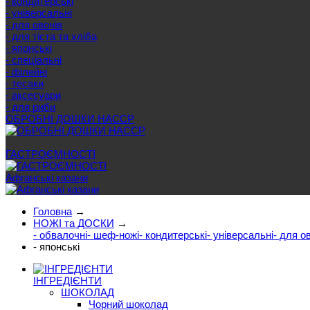
- кондитерські
- універсальні
- для овочів
- для тіста та хліба
- японські
- спеціальні
- філейні
- тесаки
- аксесуари
- для риби
ОБРОБНІ ДОШКИ HACCP
Ще категорії
ГАСТРОЄМНОСТІ
Афганські казани
Головна
→
НОЖІ та ДОСКИ
→
- обвалочні
- шеф-ножі
- кондитерські
- універсальні
- для о
- японські
ІНГРЕДІЄНТИ
ШОКОЛАД
Чорний шоколад