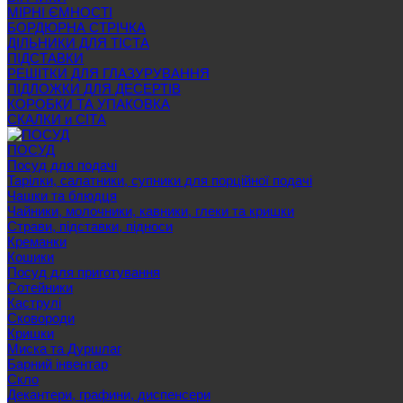
МІРНІ ЄМНОСТІ
БОРДЮРНА СТРІЧКА
ДІЛЬНИКИ ДЛЯ ТІСТА
ПІДСТАВКИ
РЕШІТКИ ДЛЯ ГЛАЗУРУВАННЯ
ПІДЛОЖКИ ДЛЯ ДЕСЕРТІВ
КОРОБКИ ТА УПАКОВКА
СКАЛКИ и СІТА
ПОСУД
Посуд для подачі
Тарілки, салатники, супники для порційної подачі
Чашки та блюдця
Чайники, молочники, кавники, глеки та кришки
Страви, підставки, підноси
Креманки
Кошики
Посуд для приготування
Сотейники
Каструлі
Сковороди
Кришки
Миска та Дуршлаг
Барний інвентар
Скло
Декантери, графини, диспенсери