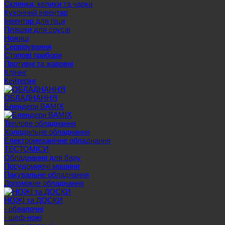
Склянки, келихи та чарки
Кухонний інвентар
Інвентар для піци
Пляшки для соусів
Ножиці
Сервірування
Cтолові прибори
Противні та жаровні
Клінінг
Кейтерінг
ОБЛАДНАННЯ
Блендери BAMIX
Теплове обладнання
Холодильне обладнання
Електромеханічне обладнання
ТЕСТОМІСИ
Обладнання для бару
Посудомиючі машини
Пакувальне обладнання
Допоміжне обладнання
НОЖІ та ДОСКИ
- обвалочні
- шеф-ножі