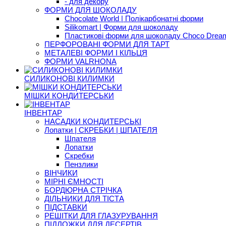
- для декору
ФОРМИ ДЛЯ ШОКОЛАДУ
Chocolate World | Полікарбонатні форми
Silikomart | Форми для шоколаду
Пластикові форми для шоколаду Choco Drea
ПЕРФОРОВАНІ ФОРМИ ДЛЯ ТАРТ
МЕТАЛЕВІ ФОРМИ І КІЛЬЦЯ
ФОРМИ VALRHONA
СИЛИКОНОВІ КИЛИМКИ
МІШКИ КОНДИТЕРСЬКИ
ІНВЕНТАР
НАСАДКИ КОНДИТЕРСЬКІ
Лопатки | СКРЕБКИ | ШПАТЕЛЯ
Шпателя
Лопатки
Скребки
Пензлики
ВІНЧИКИ
МІРНІ ЄМНОСТІ
БОРДЮРНА СТРІЧКА
ДІЛЬНИКИ ДЛЯ ТІСТА
ПІДСТАВКИ
РЕШІТКИ ДЛЯ ГЛАЗУРУВАННЯ
ПІДЛОЖКИ ДЛЯ ДЕСЕРТІВ