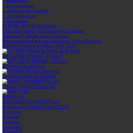
- професійні
- для шоколаду
- для булочок та хліба
- з перфорацією
- для декору
ФОРМИ ДЛЯ ШОКОЛАДУ
Chocolate World | Полікарбонатні форми
Silikomart | Форми для шоколаду
Пластикові форми для шоколаду Choco Dreams
ПЕРФОРОВАНІ ФОРМИ ДЛЯ ТАРТ
МЕТАЛЕВІ ФОРМИ І КІЛЬЦЯ
ФОРМИ VALRHONA
СИЛИКОНОВІ КИЛИМКИ
МІШКИ КОНДИТЕРСЬКИ
ІНВЕНТАР
НАСАДКИ КОНДИТЕРСЬКІ
Лопатки | СКРЕБКИ | ШПАТЕЛЯ
Шпателя
Лопатки
Скребки
Пензлики
ВІНЧИКИ