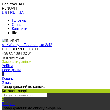
Валюта:
UAH
PLN
UAH
US
|
RU
|
UA
Головна
О нас
Контакти
Ще
м. Київ, вул. Половецька 3/42
Пн—Сб 09:00—18:00
+38 097 384 02 04
На зв'язку у VIBER
Замовити дзвінок
Увійти
Реєстрація
0
Кошик
0 грн.
Товар доданий до кошика!
Каталог товарів
0
Вибрані
Товар доданий до списку вибраних