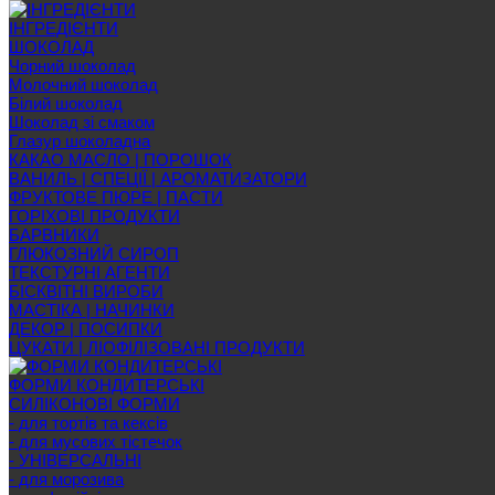
ІНГРЕДІЄНТИ
ШОКОЛАД
Чорний шоколад
Молочний шоколад
Білий шоколад
Шоколад зі смаком
Глазур шоколадна
КАКАО МАСЛО | ПОРОШОК
ВАНИЛЬ | СПЕЦІЇ | АРОМАТИЗАТОРИ
ФРУКТОВЕ ПЮРЕ | ПАСТИ
ГОРІХОВІ ПРОДУКТИ
БАРВНИКИ
ГЛЮКОЗНИЙ СИРОП
ТЕКСТУРНІ АГЕНТИ
БІСКВІТНІ ВИРОБИ
МАСТІКА | НАЧИНКИ
ДЕКОР | ПОСИПКИ
ЦУКАТИ | ЛІОФІЛІЗОВАНІ ПРОДУКТИ
ФОРМИ КОНДИТЕРСЬКІ
СИЛІКОНОВІ ФОРМИ
- для тортів та кексів
- для мусових тістечок
- УНІВЕРСАЛЬНІ
- для морозива