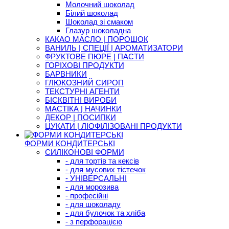
Молочний шоколад
Білий шоколад
Шоколад зі смаком
Глазур шоколадна
КАКАО МАСЛО | ПОРОШОК
ВАНИЛЬ | СПЕЦІЇ | АРОМАТИЗАТОРИ
ФРУКТОВЕ ПЮРЕ | ПАСТИ
ГОРІХОВІ ПРОДУКТИ
БАРВНИКИ
ГЛЮКОЗНИЙ СИРОП
ТЕКСТУРНІ АГЕНТИ
БІСКВІТНІ ВИРОБИ
МАСТІКА | НАЧИНКИ
ДЕКОР | ПОСИПКИ
ЦУКАТИ | ЛІОФІЛІЗОВАНІ ПРОДУКТИ
ФОРМИ КОНДИТЕРСЬКІ
СИЛІКОНОВІ ФОРМИ
- для тортів та кексів
- для мусових тістечок
- УНІВЕРСАЛЬНІ
- для морозива
- професійні
- для шоколаду
- для булочок та хліба
- з перфорацією