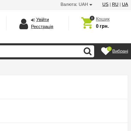
Валюта:
UAH
US
|
RU
|
UA
0
Кошик
Увійти
0 грн.
Реєстрація
0
Вибрані