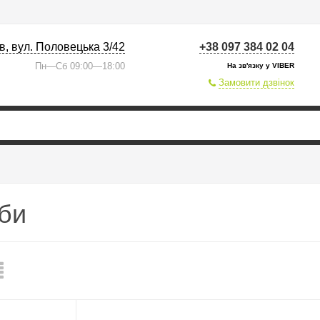
їв, вул. Половецька 3/42
+38 097 384 02 04
Пн—Сб 09:00—18:00
На зв'язку у VIBER
Замовити дзвінок
иби