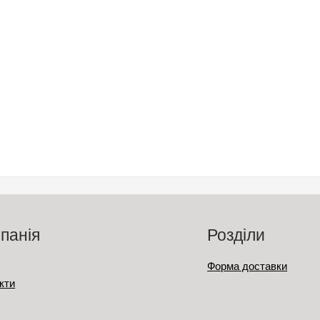
панія
Розділи
Форма доставки
кти