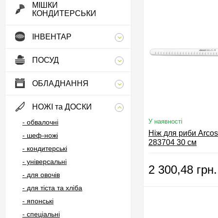
МІШКИ
КОНДИТЕРСЬКИ
ІНВЕНТАР
ПОСУД
ОБЛАДНАННЯ
НОЖІ та ДОСКИ
У наявності
- обвалочні
Ніж для риби Arcos
- шеф-ножі
283704 30 см
- кондитерські
- універсальні
2 300,48 грн.
- для овочів
- для тіста та хліба
- японські
- спеціальні