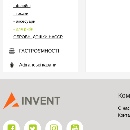
- філейні
- тесаки
- аксесуари
- для риби
ОБРОБНІ ДОШКИ HACCP
ГАСТРОЄМНОСТІ
Афганські казани
Ком
О нас
Конта