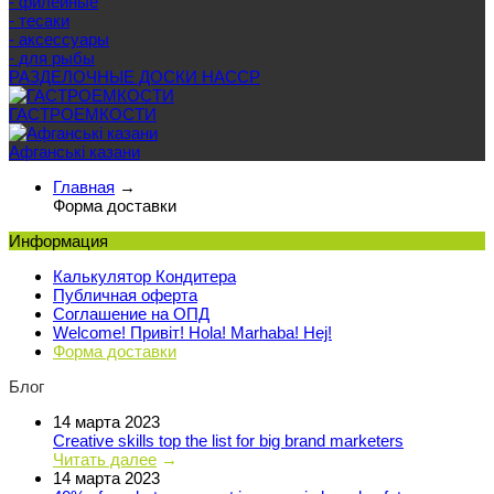
- филейные
- тесаки
- аксессуары
- для рыбы
РАЗДЕЛОЧНЫЕ ДОСКИ HACCP
ГАСТРОЕМКОСТИ
Афганські казани
Главная
→
Форма доставки
Информация
Калькулятор Кондитера
Публичная оферта
Соглашение на ОПД
Welcome! Привіт! Hola! Marhaba! Hej!
Форма доставки
Блог
14 марта 2023
Creative skills top the list for big brand marketers
Читать далее
→
14 марта 2023