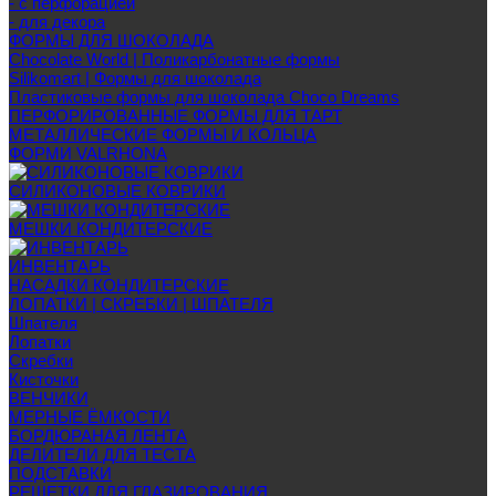
- с перфорацией
- для декора
ФОРМЫ ДЛЯ ШОКОЛАДА
Chocolate World | Поликарбонатные формы
Silikomart | Формы для шоколада
Пластиковые формы для шоколада Choco Dreams
ПЕРФОРИРОВАННЫЕ ФОРМЫ ДЛЯ ТАРТ
МЕТАЛЛИЧЕСКИЕ ФОРМЫ И КОЛЬЦА
ФОРМИ VALRHONA
СИЛИКОНОВЫЕ КОВРИКИ
МЕШКИ КОНДИТЕРСКИЕ
ИНВЕНТАРЬ
НАСАДКИ КОНДИТЕРСКИЕ
ЛОПАТКИ | СКРЕБКИ | ШПАТЕЛЯ
Шпателя
Лопатки
Скребки
Кисточки
ВЕНЧИКИ
МЕРНЫЕ ЁМКОСТИ
БОРДЮРАНАЯ ЛЕНТА
ДЕЛИТЕЛИ ДЛЯ ТЕСТА
ПОДСТАВКИ
РЕШЕТКИ ДЛЯ ГЛАЗИРОВАНИЯ