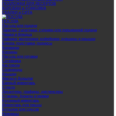
ПОДЛОЖКИ ДЛЯ ДЕСЕРТОВ
КОРОБКИ и УПАКОВКА
СКАЛКИ и СИТА
ПОСУДА
Посуда для подачи
Тарелки, салатники, супники для порционной подачи
Чашки и блюдца
Чайники, молочники, кофейники, кувшины и крышки
Блюда, подставки, подносы
Креманки
Корзины
Посуда для готовки
Сотейники
Кастрюли
Сковороды
Крышки
Миска и Дуршлаг
Барный инвентарь
Стекло
Декантеры, графины, диспенсеры
Стаканы, бокалы и рюмки
Кухонный инвентарь
Инвентарь для пиццы
Бутылки для соусов
Ножницы