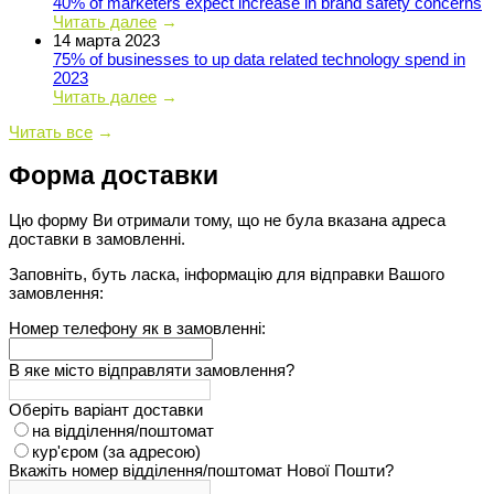
40% of marketers expect increase in brand safety concerns
Читать далее
→
14 марта 2023
75% of businesses to up data related technology spend in
2023
Читать далее
→
Читать все
→
Форма доставки
Цю форму Ви отримали тому, що не була вказана адреса
доставки в замовленні.
Заповніть, буть ласка, інформацію для відправки Вашого
замовлення:
Номер телефону як в замовленні:
В яке місто відправляти замовлення?
Оберіть варіант доставки
на відділення/поштомат
кур'єром (за адресою)
Вкажіть номер відділення/поштомат Нової Пошти?