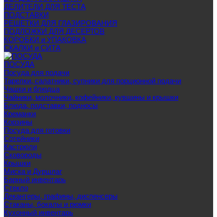
ДЕЛИТЕЛИ ДЛЯ ТЕСТА
ПОДСТАВКИ
РЕШЕТКИ ДЛЯ ГЛАЗИРОВАНИЯ
ПОДЛОЖКИ ДЛЯ ДЕСЕРТОВ
КОРОБКИ и УПАКОВКА
СКАЛКИ и СИТА
ПОСУДА
Посуда для подачи
Тарелки, салатники, супники для порционной подачи
Чашки и блюдца
Чайники, молочники, кофейники, кувшины и крышки
Блюда, подставки, подносы
Креманки
Корзины
Посуда для готовки
Сотейники
Кастрюли
Сковороды
Крышки
Миска и Дуршлаг
Барный инвентарь
Стекло
Декантеры, графины, диспенсеры
Стаканы, бокалы и рюмки
Кухонный инвентарь