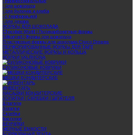
- профессиональные
- для шоколада
- для булочек и хлеба
- с перфорацией
- для декора
ФОРМЫ ДЛЯ ШОКОЛАДА
Chocolate World | Поликарбонатные формы
Silikomart | Формы для шоколада
Пластиковые формы для шоколада Choco Dreams
ПЕРФОРИРОВАННЫЕ ФОРМЫ ДЛЯ ТАРТ
МЕТАЛЛИЧЕСКИЕ ФОРМЫ И КОЛЬЦА
ФОРМИ VALRHONA
СИЛИКОНОВЫЕ КОВРИКИ
МЕШКИ КОНДИТЕРСКИЕ
ИНВЕНТАРЬ
НАСАДКИ КОНДИТЕРСКИЕ
ЛОПАТКИ | СКРЕБКИ | ШПАТЕЛЯ
Шпателя
Лопатки
Скребки
Кисточки
ВЕНЧИКИ
МЕРНЫЕ ЁМКОСТИ
БОРДЮРАНАЯ ЛЕНТА