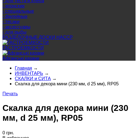
- для теста и хлеба
- японские
- специальные
- филейные
- тесаки
- аксессуары
- для рыбы
РАЗДЕЛОЧНЫЕ ДОСКИ HACCP
ГАСТРОЕМКОСТИ
Афганські казани
Главная
→
ИНВЕНТАРЬ
→
СКАЛКИ и СИТА
→
Скалка для декора мини (230 мм, d 25 мм), RP05
Печать
Скалка для декора мини (230
мм, d 25 мм), RP05
0 грн.
В избранное