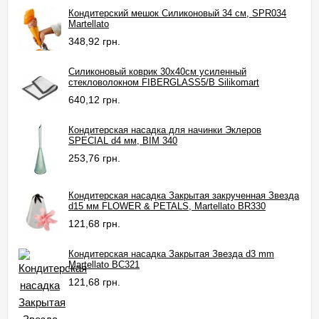
Кондитерский мешок Силиконовый 34 см, SPR034
Martellato
348,92 грн.
Силиконовый коврик 30х40см усиленный
стекловолокном FIBERGLASS5/B Silikomart
640,12 грн.
Кондитерская насадка для начинки Эклеров
SPECIAL d4 мм, BIM 340
253,76 грн.
Кондитерская насадка Закрытая закрученная Звезда
d15 мм FLOWER & PETALS, Martellato BR330
121,68 грн.
Кондитерская насадка Закрытая Звезда d3 mm
Martellato BC321
121,68 грн.