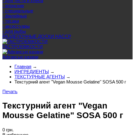
- для теста и хлеба
- японские
- специальные
- филейные
- тесаки
- аксессуары
- для рыбы
РАЗДЕЛОЧНЫЕ ДОСКИ HACCP
ГАСТРОЕМКОСТИ
Афганські казани
Главная
→
ИНГРЕДИЕНТЫ
→
ТЕКСТУРНЫЕ АГЕНТЫ
→
Текстурний агент "Vegan Mousse Gelatine" SOSA 500 г
Печать
Текстурний агент "Vegan
Mousse Gelatine" SOSA 500 г
0 грн.
В избранное