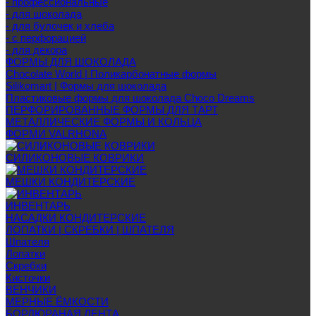
- профессиональные
- для шоколада
- для булочек и хлеба
- с перфорацией
- для декора
ФОРМЫ ДЛЯ ШОКОЛАДА
Chocolate World | Поликарбонатные формы
Silikomart | Формы для шоколада
Пластиковые формы для шоколада Choco Dreams
ПЕРФОРИРОВАННЫЕ ФОРМЫ ДЛЯ ТАРТ
МЕТАЛЛИЧЕСКИЕ ФОРМЫ И КОЛЬЦА
ФОРМИ VALRHONA
СИЛИКОНОВЫЕ КОВРИКИ
МЕШКИ КОНДИТЕРСКИЕ
ИНВЕНТАРЬ
НАСАДКИ КОНДИТЕРСКИЕ
ЛОПАТКИ | СКРЕБКИ | ШПАТЕЛЯ
Шпателя
Лопатки
Скребки
Кисточки
ВЕНЧИКИ
МЕРНЫЕ ЁМКОСТИ
БОРДЮРАНАЯ ЛЕНТА