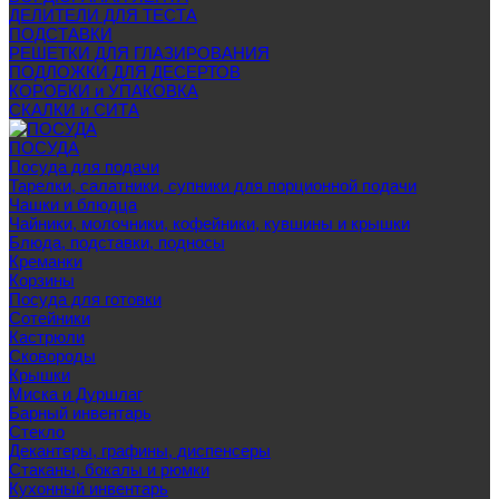
ДЕЛИТЕЛИ ДЛЯ ТЕСТА
ПОДСТАВКИ
РЕШЕТКИ ДЛЯ ГЛАЗИРОВАНИЯ
ПОДЛОЖКИ ДЛЯ ДЕСЕРТОВ
КОРОБКИ и УПАКОВКА
СКАЛКИ и СИТА
ПОСУДА
Посуда для подачи
Тарелки, салатники, супники для порционной подачи
Чашки и блюдца
Чайники, молочники, кофейники, кувшины и крышки
Блюда, подставки, подносы
Креманки
Корзины
Посуда для готовки
Сотейники
Кастрюли
Сковороды
Крышки
Миска и Дуршлаг
Барный инвентарь
Стекло
Декантеры, графины, диспенсеры
Стаканы, бокалы и рюмки
Кухонный инвентарь