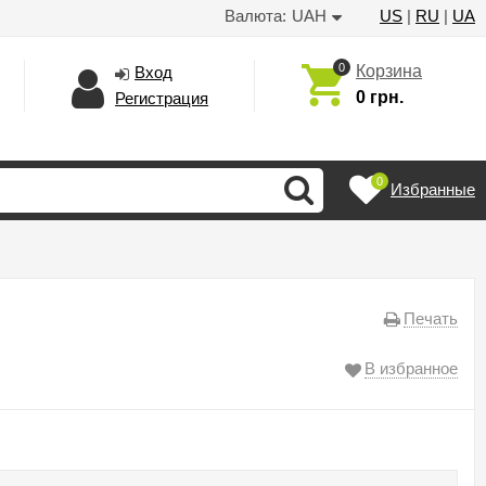
Валюта:
UAH
US
|
RU
|
UA
0
Корзина
Вход
0 грн.
Регистрация
0
Избранные
Печать
В избранное