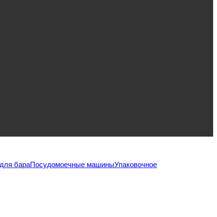
для бара
Посудомоечные машины
Упаковочное