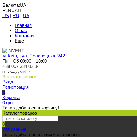
Валюта:
UAH
PLN
UAH
US
|
RU
|
UA
Главная
О нас
Контакти
Еще
м. Київ, вул. Половецька 3/42
Пн—Сб 09:00—18:00
+38 097 384 02 04
На зв'язку у VIBER
Заказать звонок
Вход
Регистрация
0
Корзина
0 грн.
Товар добавлен в корзину!
Каталог товаров
0
Избранные
Товар добавлен в список избранных