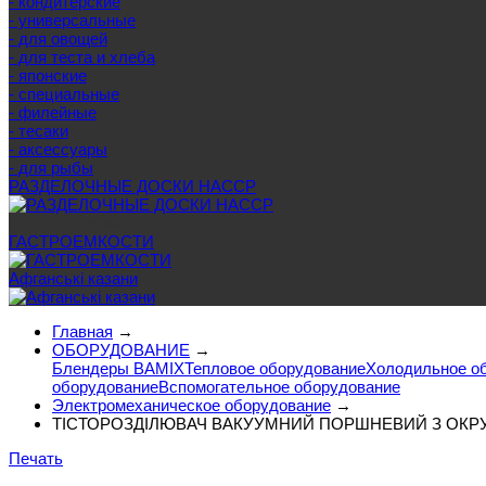
- кондитерские
- универсальные
- для овощей
- для теста и хлеба
- японские
- специальные
- филейные
- тесаки
- аксессуары
- для рыбы
РАЗДЕЛОЧНЫЕ ДОСКИ HACCP
Еще категории
ГАСТРОЕМКОСТИ
Афганські казани
Главная
→
ОБОРУДОВАНИЕ
→
Блендеры BAMIX
Тепловое оборудование
Холодильное о
оборудование
Вспомогательное оборудование
Электромеханическое оборудование
→
ТІСТОРОЗДІЛЮВАЧ ВАКУУМНИЙ ПОРШНЕВИЙ З ОКРУГ
Печать