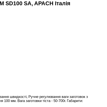
D100 SA, APACH Італія
вання швидкості, Ручне регулювання ваги заготовок з
100 мм. Вага заготовки тіста - 50-700г. Габарити: