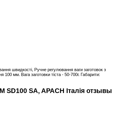
вання швидкості, Ручне регулювання ваги заготовок з
100 мм. Вага заготовки тіста - 50-700г. Габарити:
D100 SA, APACH Італія отзывы