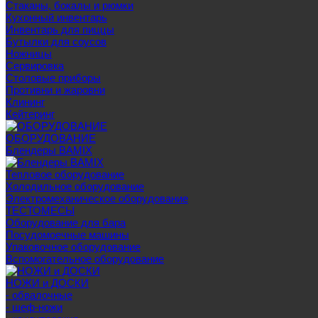
Стаканы, бокалы и рюмки
Кухонный инвентарь
Инвентарь для пиццы
Бутылки для соусов
Ножницы
Сервировка
Столовые приборы
Противни и жаровни
Клининг
Кейтеринг
ОБОРУДОВАНИЕ
Блендеры BAMIX
Тепловое оборудование
Холодильное оборудование
Электромеханическое оборудование
ТЕСТОМЕСЫ
Оборудование для бара
Посудомоечные машины
Упаковочное оборудование
Вспомогательное оборудование
НОЖИ и ДОСКИ
- обвалочные
- шеф-ножи