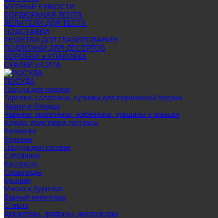
МЕРНЫЕ ЁМКОСТИ
БОРДЮРАНАЯ ЛЕНТА
ДЕЛИТЕЛИ ДЛЯ ТЕСТА
ПОДСТАВКИ
РЕШЕТКИ ДЛЯ ГЛАЗИРОВАНИЯ
ПОДЛОЖКИ ДЛЯ ДЕСЕРТОВ
КОРОБКИ и УПАКОВКА
СКАЛКИ и СИТА
ПОСУДА
Посуда для подачи
Тарелки, салатники, супники для порционной подачи
Чашки и блюдца
Чайники, молочники, кофейники, кувшины и крышки
Блюда, подставки, подносы
Креманки
Корзины
Посуда для готовки
Сотейники
Кастрюли
Сковороды
Крышки
Миска и Дуршлаг
Барный инвентарь
Стекло
Декантеры, графины, диспенсеры