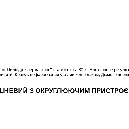
 Циліндр з нержавіючої сталі inox на 30 кг, Електронне регулю
соти, Корпус пофарбований у білий колір лаком, Діаметр поршня 
НЕВИЙ З ОКРУГЛЮЮЧИМ ПРИСТРОЄМ S