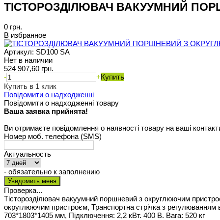
ТІСТОРОЗДІЛЮВАЧ ВАКУУМНИЙ ПОРШ
0 грн.
В избранное
Артикул:
SD100 SA
Нет в наличии
524 907,60 грн.
-
+
Купить
Купить в 1 клик
Повідомити о надходженні
Повідомити о надходженні товару
Ваша заявка прийнята!
Ви отримаєте повідомлення о наявності товару на ваші контакт
Номер моб. телефона (SMS)
Актуальность
- обязательно к заполнению
Проверка...
Тісторозділювач вакуумний поршневий з округлюючим пристроєм.
округлюючим пристроєм, Транспортна стрічка з регулюванням ви
703*1803*1405 мм, Підключення: 2,2 кВт. 400 В. Вага: 520 кг