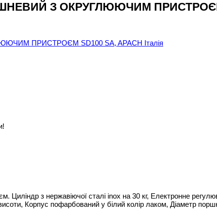
НЕВИЙ З ОКРУГЛЮЮЧИМ ПРИСТРОЄМ S
и!
 Циліндр з нержавіючої сталі inox на 30 кг, Електронне регулю
соти, Корпус пофарбований у білий колір лаком, Діаметр поршня 