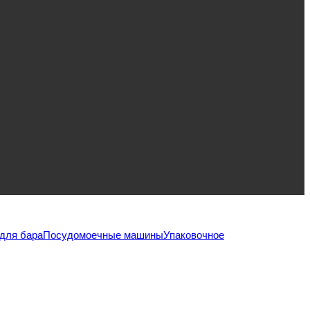
для бара
Посудомоечные машины
Упаковочное