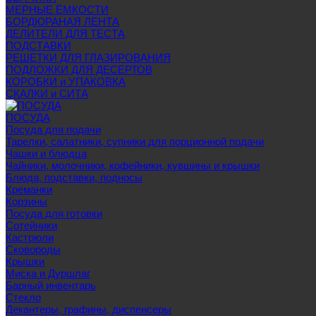
МЕРНЫЕ ЁМКОСТИ
БОРДЮРАНАЯ ЛЕНТА
ДЕЛИТЕЛИ ДЛЯ ТЕСТА
ПОДСТАВКИ
РЕШЕТКИ ДЛЯ ГЛАЗИРОВАНИЯ
ПОДЛОЖКИ ДЛЯ ДЕСЕРТОВ
КОРОБКИ и УПАКОВКА
СКАЛКИ и СИТА
ПОСУДА
Посуда для подачи
Тарелки, салатники, супники для порционной подачи
Чашки и блюдца
Чайники, молочники, кофейники, кувшины и крышки
Блюда, подставки, подносы
Креманки
Корзины
Посуда для готовки
Сотейники
Кастрюли
Сковороды
Крышки
Миска и Дуршлаг
Барный инвентарь
Стекло
Декантеры, графины, диспенсеры