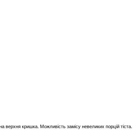
дна верхня кришка. Можливість замісу невеликих порцій тіста.