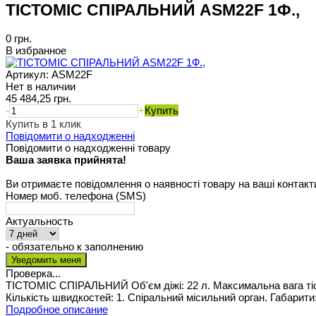
ТІСТОМІС СПІРАЛЬНИЙ ASM22F 1Ф.,
0 грн.
В избранное
Артикул:
ASM22F
Нет в наличии
45 484,25 грн.
-
+
Купить
Купить в 1 клик
Повідомити о надходженні
Повідомити о надходженні товару
Ваша заявка прийнята!
Ви отримаєте повідомлення о наявності товару на ваші контакт
Номер моб. телефона (SMS)
Актуальность
- обязательно к заполнению
Проверка...
ТІСТОМІС СПІРАЛЬНИЙ Об'єм діжі: 22 л. Максимальна вага тіста 
Кількість швидкостей: 1. Спіральний місильний орган. Габарити: 
Подробное описание