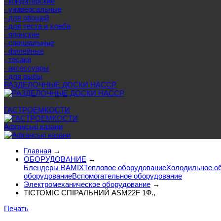
- кондитерские
- универсальные
- для овощей
- для теста и хлеба
- японские
- специальные
- филейные
- тесаки
- аксессуары
- для рыбы
РАЗДЕЛОЧНЫЕ ДОСКИ HACCP
Еще категории
ГАСТРОЕМКОСТИ
Афганські казани
Главная
→
ОБОРУДОВАНИЕ
→
Блендеры BAMIX
Тепловое оборудование
Холодильное о
оборудование
Вспомогательное оборудование
Электромеханическое оборудование
→
ТІСТОМІС СПІРАЛЬНИЙ ASM22F 1Ф.,
Печать