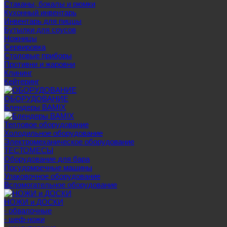
Стаканы, бокалы и рюмки
Кухонный инвентарь
Инвентарь для пиццы
Бутылки для соусов
Ножницы
Сервировка
Столовые приборы
Противни и жаровни
Клининг
Кейтеринг
ОБОРУДОВАНИЕ
Блендеры BAMIX
Тепловое оборудование
Холодильное оборудование
Электромеханическое оборудование
ТЕСТОМЕСЫ
Оборудование для бара
Посудомоечные машины
Упаковочное оборудование
Вспомогательное оборудование
НОЖИ и ДОСКИ
- обвалочные
- шеф-ножи