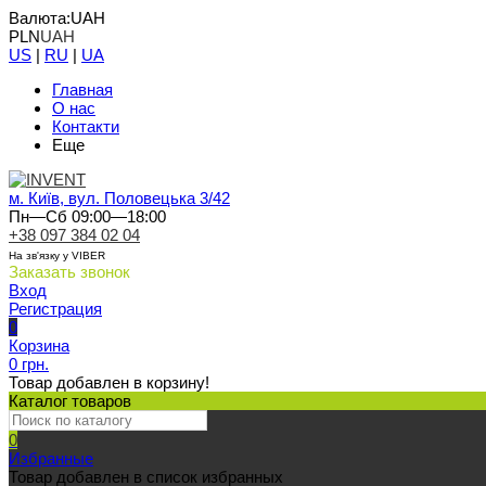
Валюта:
UAH
PLN
UAH
US
|
RU
|
UA
Главная
О нас
Контакти
Еще
м. Київ, вул. Половецька 3/42
Пн—Сб 09:00—18:00
+38 097 384 02 04
На зв'язку у VIBER
Заказать звонок
Вход
Регистрация
0
Корзина
0 грн.
Товар добавлен в корзину!
Каталог товаров
0
Избранные
Товар добавлен в список избранных