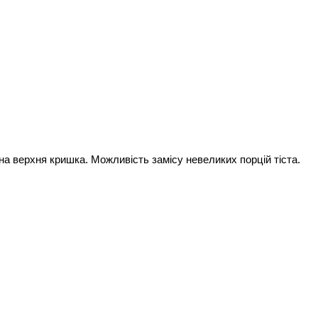
дна верхня кришка. Можливість замісу невеликих порцій тіста.