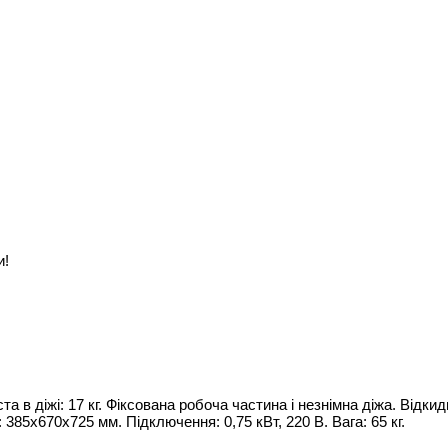
и!
в діжі: 17 кг. Фіксована робоча частина і незнімна діжа. Відки
385х670х725 мм. Підключення: 0,75 кВт, 220 В. Вага: 65 кг.