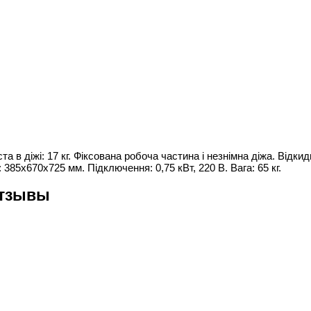
в діжі: 17 кг. Фіксована робоча частина і незнімна діжа. Відки
385х670х725 мм. Підключення: 0,75 кВт, 220 В. Вага: 65 кг.
отзывы