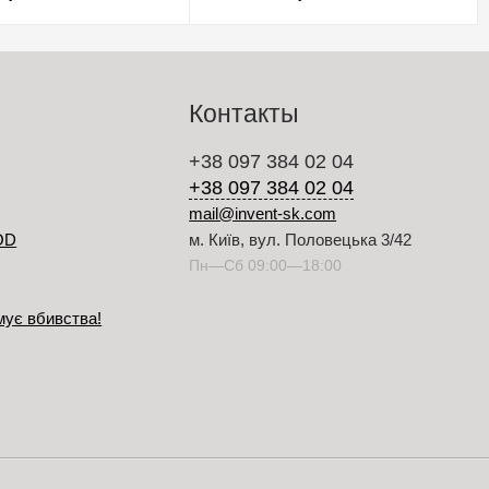
Контакты
+38 097 384 02 04
+38 097 384 02 04
mail@invent-sk.com
OD
м. Київ, вул. Половецька 3/42
Пн—Сб 09:00—18:00
мує вбивства!