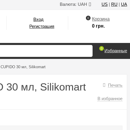
Валюта:
UAH
US
|
RU
|
UA
0
Корзина
Вход
0 грн.
Регистрация
0
Избранные
CUPIDO 30 мл, Silikomart
0 мл, Silikomart
Печать
В избранное