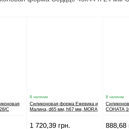
В наличии
В наличии
иконовая
Силиконовая форма Ежевика и
Силиконо
28/C
Малина, d65 мм, h67 мм, MORA
СОНАТА 10
and LAMPONE 110, Silikomart
h53мм, M
Silikomart
1 720,39 грн.
888,68 