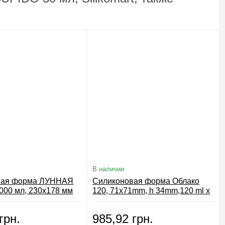
В наличии
вая форма ЛУННАЯ
Силиконовая форма Облако
00 мл, 230x178 мм
120, 71x71mm, h 34mm,120 ml x
OONLIGHT SONATA
6 шт, CLOUD120, Silikomart
грн.
985,92 грн.