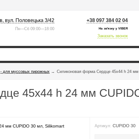
їв, вул. Половецька 3/42
+38 097 384 02 04
Пн—Сб 09:00—18:00
На зв'язку у VIBER
Заказать звонок
- для муссовых пирожных
→
Силиконовая форма Сердце 45x44 h 24 мм 
це 45x44 h 24 мм CUPIDO 3
CUPIDO 30
Артикул: