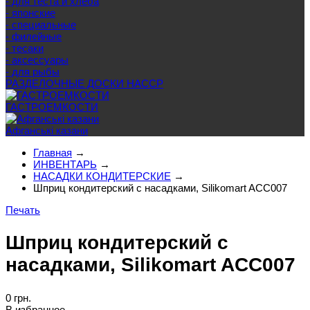
- для теста и хлеба
- японские
- специальные
- филейные
- тесаки
- аксессуары
- для рыбы
РАЗДЕЛОЧНЫЕ ДОСКИ HACCP
ГАСТРОЕМКОСТИ
Афганські казани
Главная
→
ИНВЕНТАРЬ
→
НАСАДКИ КОНДИТЕРСКИЕ
→
Шприц кондитерский с насадками, Silikomart ACC007
Печать
Шприц кондитерский с
насадками, Silikomart ACC007
0 грн.
В избранное