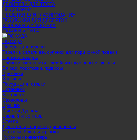
ДЕЛИТЕЛИ ДЛЯ ТЕСТА
ПОДСТАВКИ
РЕШЕТКИ ДЛЯ ГЛАЗИРОВАНИЯ
ПОДЛОЖКИ ДЛЯ ДЕСЕРТОВ
КОРОБКИ и УПАКОВКА
СКАЛКИ и СИТА
ПОСУДА
Посуда для подачи
Тарелки, салатники, супники для порционной подачи
Чашки и блюдца
Чайники, молочники, кофейники, кувшины и крышки
Блюда, подставки, подносы
Креманки
Корзины
Посуда для готовки
Сотейники
Кастрюли
Сковороды
Крышки
Миска и Дуршлаг
Барный инвентарь
Стекло
Декантеры, графины, диспенсеры
Стаканы, бокалы и рюмки
Кухонный инвентарь