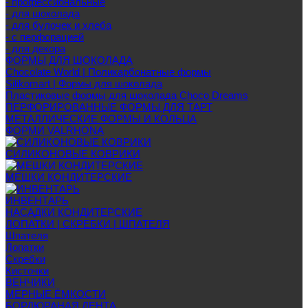
- профессиональные
- для шоколада
- для булочек и хлеба
- с перфорацией
- для декора
ФОРМЫ ДЛЯ ШОКОЛАДА
Chocolate World | Поликарбонатные формы
Silikomart | Формы для шоколада
Пластиковые формы для шоколада Choco Dreams
ПЕРФОРИРОВАННЫЕ ФОРМЫ ДЛЯ ТАРТ
МЕТАЛЛИЧЕСКИЕ ФОРМЫ И КОЛЬЦА
ФОРМИ VALRHONA
СИЛИКОНОВЫЕ КОВРИКИ
МЕШКИ КОНДИТЕРСКИЕ
ИНВЕНТАРЬ
НАСАДКИ КОНДИТЕРСКИЕ
ЛОПАТКИ | СКРЕБКИ | ШПАТЕЛЯ
Шпателя
Лопатки
Скребки
Кисточки
ВЕНЧИКИ
МЕРНЫЕ ЁМКОСТИ
БОРДЮРАНАЯ ЛЕНТА