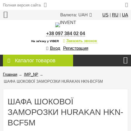
Полная версия сайта
Валюта:
UAH
US
|
RU
|
UA
+38 097 384 02 04
Заказать звонок
На зв'язку у VIBER
Вход
Регистрация
Каталог товаров
Главная
→
IMP_NP
→
ШАФА ШОКОВОЇ ЗАМОРОЗКИ HURAKAN HKN-BCF5M
ШАФА ШОКОВОЇ
ЗАМОРОЗКИ HURAKAN HKN-
BCF5M