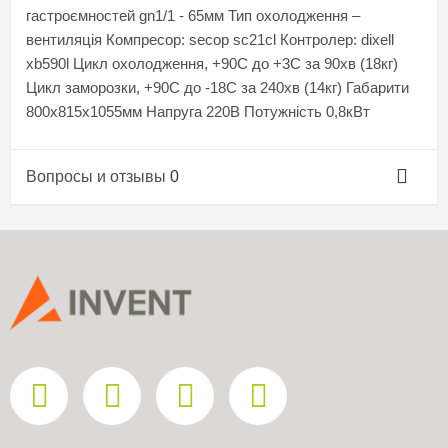
гастроємностей gn1/1 - 65мм Тип охолодження –
вентиляція Компресор: secop sc21cl Контролер: dixell
xb590l Цикл охолодження, +90С до +3С за 90хв (18кг)
Цикл заморозки, +90С до -18С за 240хв (14кг) Габарити
800х815х1055мм Напруга 220В Потужність 0,8кВт
Вопросы и отзывы
0