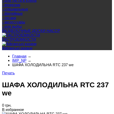
- для теста и хлеба
- японские
- специальные
- филейные
- тесаки
- аксессуары
- для рыбы
РАЗДЕЛОЧНЫЕ ДОСКИ HACCP
ГАСТРОЕМКОСТИ
Афганські казани
Главная
→
IMP_NP
→
ШАФА ХОЛОДИЛЬНА RTC 237 we
Печать
ШАФА ХОЛОДИЛЬНА RTC 237
we
0 грн.
В избранное