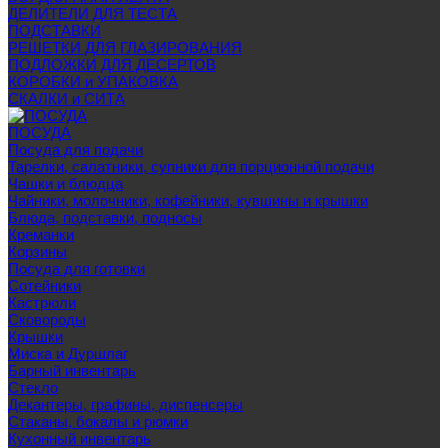
ДЕЛИТЕЛИ ДЛЯ ТЕСТА
ПОДСТАВКИ
РЕШЕТКИ ДЛЯ ГЛАЗИРОВАНИЯ
ПОДЛОЖКИ ДЛЯ ДЕСЕРТОВ
КОРОБКИ и УПАКОВКА
СКАЛКИ и СИТА
ПОСУДА
Посуда для подачи
Тарелки, салатники, супники для порционной подачи
Чашки и блюдца
Чайники, молочники, кофейники, кувшины и крышки
Блюда, подставки, подносы
Креманки
Корзины
Посуда для готовки
Сотейники
Кастрюли
Сковороды
Крышки
Миска и Дуршлаг
Барный инвентарь
Стекло
Декантеры, графины, диспенсеры
Стаканы, бокалы и рюмки
Кухонный инвентарь