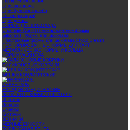
- профессиональные
- для шоколада
- для булочек и хлеба
- с перфорацией
- для декора
ФОРМЫ ДЛЯ ШОКОЛАДА
Chocolate World | Поликарбонатные формы
Silikomart | Формы для шоколада
Пластиковые формы для шоколада Choco Dreams
ПЕРФОРИРОВАННЫЕ ФОРМЫ ДЛЯ ТАРТ
МЕТАЛЛИЧЕСКИЕ ФОРМЫ И КОЛЬЦА
ФОРМИ VALRHONA
СИЛИКОНОВЫЕ КОВРИКИ
МЕШКИ КОНДИТЕРСКИЕ
ИНВЕНТАРЬ
НАСАДКИ КОНДИТЕРСКИЕ
ЛОПАТКИ | СКРЕБКИ | ШПАТЕЛЯ
Шпателя
Лопатки
Скребки
Кисточки
ВЕНЧИКИ
МЕРНЫЕ ЁМКОСТИ
БОРДЮРАНАЯ ЛЕНТА