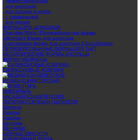
- профессиональные
- для шоколада
- для булочек и хлеба
- с перфорацией
- для декора
ФОРМЫ ДЛЯ ШОКОЛАДА
Chocolate World | Поликарбонатные формы
Silikomart | Формы для шоколада
Пластиковые формы для шоколада Choco Dreams
ПЕРФОРИРОВАННЫЕ ФОРМЫ ДЛЯ ТАРТ
МЕТАЛЛИЧЕСКИЕ ФОРМЫ И КОЛЬЦА
ФОРМИ VALRHONA
СИЛИКОНОВЫЕ КОВРИКИ
МЕШКИ КОНДИТЕРСКИЕ
ИНВЕНТАРЬ
НАСАДКИ КОНДИТЕРСКИЕ
ЛОПАТКИ | СКРЕБКИ | ШПАТЕЛЯ
Шпателя
Лопатки
Скребки
Кисточки
ВЕНЧИКИ
МЕРНЫЕ ЁМКОСТИ
БОРДЮРАНАЯ ЛЕНТА