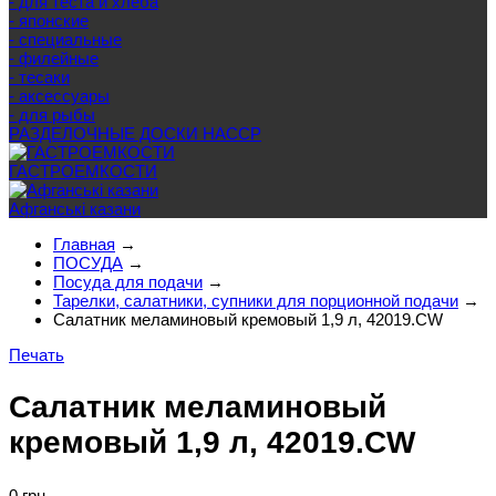
- для теста и хлеба
- японские
- специальные
- филейные
- тесаки
- аксессуары
- для рыбы
РАЗДЕЛОЧНЫЕ ДОСКИ HACCP
ГАСТРОЕМКОСТИ
Афганські казани
Главная
→
ПОСУДА
→
Посуда для подачи
→
Тарелки, салатники, супники для порционной подачи
→
Салатник меламиновый кремовый 1,9 л, 42019.CW
Печать
Салатник меламиновый
кремовый 1,9 л, 42019.CW
0 грн.