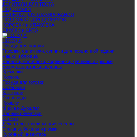
ДЕЛИТЕЛИ ДЛЯ ТЕСТА
ПОДСТАВКИ
РЕШЕТКИ ДЛЯ ГЛАЗИРОВАНИЯ
ПОДЛОЖКИ ДЛЯ ДЕСЕРТОВ
КОРОБКИ и УПАКОВКА
СКАЛКИ и СИТА
ПОСУДА
Посуда для подачи
Тарелки, салатники, супники для порционной подачи
Чашки и блюдца
Чайники, молочники, кофейники, кувшины и крышки
Блюда, подставки, подносы
Креманки
Корзины
Посуда для готовки
Сотейники
Кастрюли
Сковороды
Крышки
Миска и Дуршлаг
Барный инвентарь
Стекло
Декантеры, графины, диспенсеры
Стаканы, бокалы и рюмки
Кухонный инвентарь