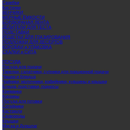
Скребки
Кисточки
ВЕНЧИКИ
МЕРНЫЕ ЁМКОСТИ
БОРДЮРАНАЯ ЛЕНТА
ДЕЛИТЕЛИ ДЛЯ ТЕСТА
ПОДСТАВКИ
РЕШЕТКИ ДЛЯ ГЛАЗИРОВАНИЯ
ПОДЛОЖКИ ДЛЯ ДЕСЕРТОВ
КОРОБКИ и УПАКОВКА
СКАЛКИ и СИТА
ПОСУДА
Посуда для подачи
Тарелки, салатники, супники для порционной подачи
Чашки и блюдца
Чайники, молочники, кофейники, кувшины и крышки
Блюда, подставки, подносы
Креманки
Корзины
Посуда для готовки
Сотейники
Кастрюли
Сковороды
Крышки
Миска и Дуршлаг