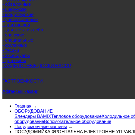
- обвалочные
- шеф-ножи
- кондитерские
- универсальные
- для овощей
- для теста и хлеба
- японские
- специальные
- филейные
- тесаки
- аксессуары
- для рыбы
РАЗДЕЛОЧНЫЕ ДОСКИ HACCP
Еще категории
ГАСТРОЕМКОСТИ
Афганські казани
Главная
→
ОБОРУДОВАНИЕ
→
Блендеры BAMIX
Тепловое оборудование
Холодильное о
оборудование
Вспомогательное оборудование
Посудомоечные машины
→
ПОСУДОМИЙКА ФРОНТАЛЬНА ЕЛЕКТРОННЕ УПРАВЛІНН