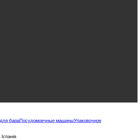
для бара
Посудомоечные машины
Упаковочное
спанія