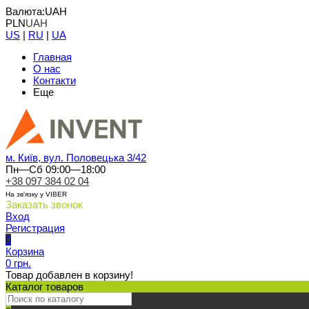
Валюта:
UAH
PLN
UAH
US
|
RU
|
UA
Главная
О нас
Контакти
Еще
м. Київ, вул. Половецька 3/42
Пн—Сб 09:00—18:00
+38 097 384 02 04
На зв'язку у VIBER
Заказать звонок
Вход
Регистрация
0
Корзина
0 грн.
Товар добавлен в корзину!
Каталог товаров