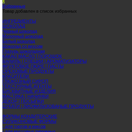
0
Избранные
Товар добавлен в список избранных
ИНГРЕДИЕНТЫ
ШОКОЛАД
Черный шоколад
Молочный шоколад
Белый шоколад
Шоколад со вкусом
Глазурь шоколадная
КАКАО МАСЛО | ПОРОШОК
ВАНИЛЬ | СПЕЦИИ | АРОМАТИЗАТОРЫ
ФРУКТОВОЕ ПЮРЕ | ПАСТЫ
ОРЕХОВЫЕ ПРОДУКТЫ
КРАСИТЕЛИ
ГЛЮКОЗНЫЙ СИРОП
ТЕКСТУРНЫЕ АГЕНТЫ
БИСКВИТНЫЕ ИЗДЕЛИЯ
МАСТИКА | НАЧИНКИ
ДЕКОР | ПОСЫПКИ
ЦУКАТИ | ЛИОФИЛИЗОВАНЫЕ ПРОДУКТЫ
ФОРМЫ КОНДИТЕРСКИЕ
СИЛИКОНОВЫЕ ФОРМЫ
- для тортов и кексов
- для муссовых пирожных