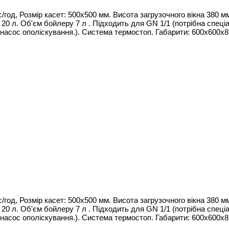
од, Розмір касет: 500х500 мм. Висота загрузочного вікна 380 мм
а 20 л. Об'єм бойлеру 7 л . Підходить для GN 1/1 (потрібна спец
насос ополіскування.). Система термостоп. Габарити: 600x600x83
од, Розмір касет: 500х500 мм. Висота загрузочного вікна 380 мм
а 20 л. Об'єм бойлеру 7 л . Підходить для GN 1/1 (потрібна спец
насос ополіскування.). Система термостоп. Габарити: 600x600x83