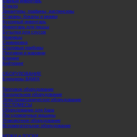
Барный инвентарь
Стекло
Декантеры, графины, диспенсеры
Стаканы, бокалы и рюмки
Кухонный инвентарь
Инвентарь для пиццы
Бутылки для соусов
Ножницы
Сервировка
Столовые приборы
Противни и жаровни
Клининг
Кейтеринг
ОБОРУДОВАНИЕ
Блендеры BAMIX
Тепловое оборудование
Холодильное оборудование
Электромеханическое оборудование
ТЕСТОМЕСЫ
Оборудование для бара
Посудомоечные машины
Упаковочное оборудование
Вспомогательное оборудование
НОЖИ и ДОСКИ