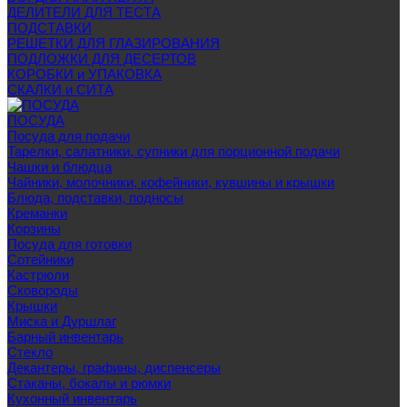
ДЕЛИТЕЛИ ДЛЯ ТЕСТА
ПОДСТАВКИ
РЕШЕТКИ ДЛЯ ГЛАЗИРОВАНИЯ
ПОДЛОЖКИ ДЛЯ ДЕСЕРТОВ
КОРОБКИ и УПАКОВКА
СКАЛКИ и СИТА
ПОСУДА
Посуда для подачи
Тарелки, салатники, супники для порционной подачи
Чашки и блюдца
Чайники, молочники, кофейники, кувшины и крышки
Блюда, подставки, подносы
Креманки
Корзины
Посуда для готовки
Сотейники
Кастрюли
Сковороды
Крышки
Миска и Дуршлаг
Барный инвентарь
Стекло
Декантеры, графины, диспенсеры
Стаканы, бокалы и рюмки
Кухонный инвентарь