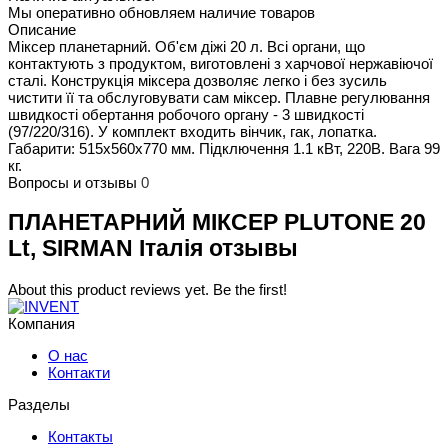
Мы оперативно обновляем наличие товаров
Описание
Міксер планетарний. Об'єм діжі 20 л. Всі органи, що
контактують з продуктом, виготовлені з харчової нержавіючої
сталі. Конструкція міксера дозволяє легко і без зусиль
чистити її та обслуговувати сам міксер. Плавне регулювання
швидкості обертання робочого органу - 3 швидкості
(97/220/316). У комплект входить вінчик, гак, лопатка.
Габарити: 515х560х770 мм. Підключення 1.1 кВт, 220В. Вага 99
кг.
Вопросы и отзывы
0
ПЛАНЕТАРНИЙ МІКСЕР PLUTONE 20
Lt, SIRMAN Італія отзывы
About this product reviews yet. Be the first!
Компания
О нас
Контакти
Разделы
Контакты