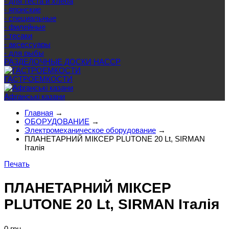
- для теста и хлеба
- японские
- специальные
- филейные
- тесаки
- аксессуары
- для рыбы
РАЗДЕЛОЧНЫЕ ДОСКИ HACCP
ГАСТРОЕМКОСТИ
Афганські казани
Главная
→
ОБОРУДОВАНИЕ
→
Электромеханическое оборудование
→
ПЛАНЕТАРНИЙ МІКСЕР PLUTONE 20 Lt, SIRMAN
Італія
Печать
ПЛАНЕТАРНИЙ МІКСЕР
PLUTONE 20 Lt, SIRMAN Італія
0 грн.