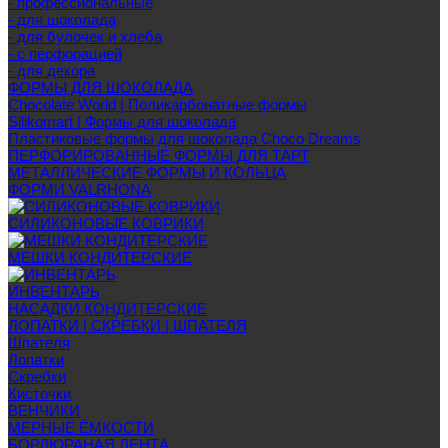
- профессиональные
- для шоколада
- для булочек и хлеба
- с перфорацией
- для декора
ФОРМЫ ДЛЯ ШОКОЛАДА
Chocolate World | Поликарбонатные формы
Silikomart | Формы для шоколада
Пластиковые формы для шоколада Choco Dreams
ПЕРФОРИРОВАННЫЕ ФОРМЫ ДЛЯ ТАРТ
МЕТАЛЛИЧЕСКИЕ ФОРМЫ И КОЛЬЦА
ФОРМИ VALRHONA
СИЛИКОНОВЫЕ КОВРИКИ
МЕШКИ КОНДИТЕРСКИЕ
ИНВЕНТАРЬ
НАСАДКИ КОНДИТЕРСКИЕ
ЛОПАТКИ | СКРЕБКИ | ШПАТЕЛЯ
Шпателя
Лопатки
Скребки
Кисточки
ВЕНЧИКИ
МЕРНЫЕ ЁМКОСТИ
БОРДЮРАНАЯ ЛЕНТА