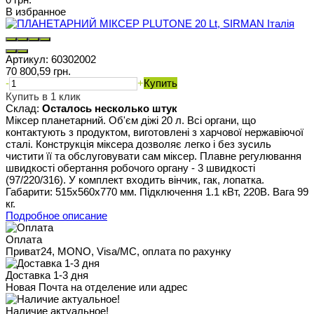
В избранное
Артикул:
60302002
70 800,59 грн.
-
+
Купить
Купить в 1 клик
Склад:
Осталось несколько штук
Міксер планетарний. Об'єм діжі 20 л. Всі органи, що
контактують з продуктом, виготовлені з харчової нержавіючої
сталі. Конструкція міксера дозволяє легко і без зусиль
чистити її та обслуговувати сам міксер. Плавне регулювання
швидкості обертання робочого органу - 3 швидкості
(97/220/316). У комплект входить вінчик, гак, лопатка.
Габарити: 515х560х770 мм. Підключення 1.1 кВт, 220В. Вага 99
кг.
Подробное описание
Оплата
Приват24, MONO, Visa/MC, оплата по рахунку
Доставка 1-3 дня
Новая Почта на отделение или адрес
Наличие актуальное!