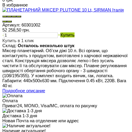
В избранное
Артикул:
60301002
52 258,50 грн.
-
+
Купить
Купить в 1 клик
Склад:
Осталось несколько штук
Міксер планетарний. Об'єм діжі 10 л. Всі органи, що
контактують з продуктом, виготовлені з харчової нержавіючої
сталі. Конструкція міксера дозволяє легко і без зусиль
чистити її та обслуговувати сам міксер. Плавне регулювання
швидкості обертання робочого органу - 3 швидкості
(108/195/355). У комплект входить вінчик, гак, лопатка.
Габарити: 440х500х630 мм. Підключення 0.45 кВт, 220В. Вага
40 кг.
Подробное описание
Оплата
Приват24, MONO, Visa/MC, оплата по рахунку
Доставка 1-3 дня
Новая Почта на отделение или адрес
Наличие актуальное!