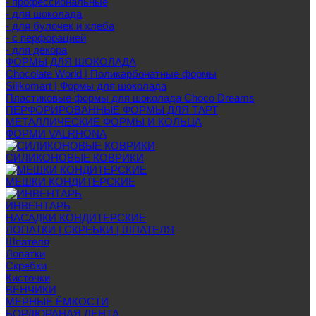
- профессиональные
- для шоколада
- для булочек и хлеба
- с перфорацией
- для декора
ФОРМЫ ДЛЯ ШОКОЛАДА
Chocolate World | Поликарбонатные формы
Silikomart | Формы для шоколада
Пластиковые формы для шоколада Choco Dreams
ПЕРФОРИРОВАННЫЕ ФОРМЫ ДЛЯ ТАРТ
МЕТАЛЛИЧЕСКИЕ ФОРМЫ И КОЛЬЦА
ФОРМИ VALRHONA
СИЛИКОНОВЫЕ КОВРИКИ
МЕШКИ КОНДИТЕРСКИЕ
ИНВЕНТАРЬ
НАСАДКИ КОНДИТЕРСКИЕ
ЛОПАТКИ | СКРЕБКИ | ШПАТЕЛЯ
Шпателя
Лопатки
Скребки
Кисточки
ВЕНЧИКИ
МЕРНЫЕ ЁМКОСТИ
БОРДЮРАНАЯ ЛЕНТА