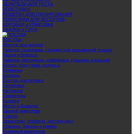
ДЕЛИТЕЛИ ДЛЯ ТЕСТА
ПОДСТАВКИ
РЕШЕТКИ ДЛЯ ГЛАЗИРОВАНИЯ
ПОДЛОЖКИ ДЛЯ ДЕСЕРТОВ
КОРОБКИ и УПАКОВКА
СКАЛКИ и СИТА
ПОСУДА
Посуда для подачи
Тарелки, салатники, супники для порционной подачи
Чашки и блюдца
Чайники, молочники, кофейники, кувшины и крышки
Блюда, подставки, подносы
Креманки
Корзины
Посуда для готовки
Сотейники
Кастрюли
Сковороды
Крышки
Миска и Дуршлаг
Барный инвентарь
Стекло
Декантеры, графины, диспенсеры
Стаканы, бокалы и рюмки
Кухонный инвентарь