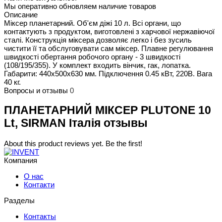
Мы оперативно обновляем наличие товаров
Описание
Міксер планетарний. Об'єм діжі 10 л. Всі органи, що
контактують з продуктом, виготовлені з харчової нержавіючої
сталі. Конструкція міксера дозволяє легко і без зусиль
чистити її та обслуговувати сам міксер. Плавне регулювання
швидкості обертання робочого органу - 3 швидкості
(108/195/355). У комплект входить вінчик, гак, лопатка.
Габарити: 440х500х630 мм. Підключення 0.45 кВт, 220В. Вага
40 кг.
Вопросы и отзывы
0
ПЛАНЕТАРНИЙ МІКСЕР PLUTONE 10
Lt, SIRMAN Італія отзывы
About this product reviews yet. Be the first!
Компания
О нас
Контакти
Разделы
Контакты