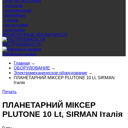
- для теста и хлеба
- японские
- специальные
- филейные
- тесаки
- аксессуары
- для рыбы
РАЗДЕЛОЧНЫЕ ДОСКИ HACCP
ГАСТРОЕМКОСТИ
Афганські казани
Главная
→
ОБОРУДОВАНИЕ
→
Электромеханическое оборудование
→
ПЛАНЕТАРНИЙ МІКСЕР PLUTONE 10 Lt, SIRMAN
Італія
Печать
ПЛАНЕТАРНИЙ МІКСЕР
PLUTONE 10 Lt, SIRMAN Італія
0 грн.