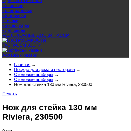
- для теста и хлеба
- японские
- специальные
- филейные
- тесаки
- аксессуары
- для рыбы
РАЗДЕЛОЧНЫЕ ДОСКИ HACCP
ГАСТРОЕМКОСТИ
Афганські казани
Главная
→
Посуда для дома и ресторана
→
Столовые приборы
→
Столовые приборы
→
Нож для стейка 130 мм Riviera, 230500
Печать
Нож для стейка 130 мм
Riviera, 230500
0 грн.