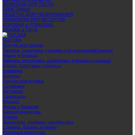
ДЕЛИТЕЛИ ДЛЯ ТЕСТА
ПОДСТАВКИ
РЕШЕТКИ ДЛЯ ГЛАЗИРОВАНИЯ
ПОДЛОЖКИ ДЛЯ ДЕСЕРТОВ
КОРОБКИ и УПАКОВКА
СКАЛКИ и СИТА
ПОСУДА
Посуда для подачи
Тарелки, салатники, супники для порционной подачи
Чашки и блюдца
Чайники, молочники, кофейники, кувшины и крышки
Блюда, подставки, подносы
Креманки
Корзины
Посуда для готовки
Сотейники
Кастрюли
Сковороды
Крышки
Миска и Дуршлаг
Барный инвентарь
Стекло
Декантеры, графины, диспенсеры
Стаканы, бокалы и рюмки
Кухонный инвентарь