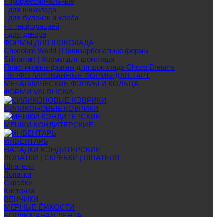
- профессиональные
- для шоколада
- для булочек и хлеба
- с перфорацией
- для декора
ФОРМЫ ДЛЯ ШОКОЛАДА
Chocolate World | Поликарбонатные формы
Silikomart | Формы для шоколада
Пластиковые формы для шоколада Choco Dreams
ПЕРФОРИРОВАННЫЕ ФОРМЫ ДЛЯ ТАРТ
МЕТАЛЛИЧЕСКИЕ ФОРМЫ И КОЛЬЦА
ФОРМИ VALRHONA
СИЛИКОНОВЫЕ КОВРИКИ
МЕШКИ КОНДИТЕРСКИЕ
ИНВЕНТАРЬ
НАСАДКИ КОНДИТЕРСКИЕ
ЛОПАТКИ | СКРЕБКИ | ШПАТЕЛЯ
Шпателя
Лопатки
Скребки
Кисточки
ВЕНЧИКИ
МЕРНЫЕ ЁМКОСТИ
БОРДЮРАНАЯ ЛЕНТА