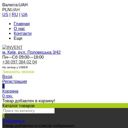
Валюта:
UAH
PLN
UAH
US
|
RU
|
UA
Главная
О нас
Контакти
Еще
м. Київ, вул. Половецька 3/42
Пн—Сб 09:00—18:00
+38 097 384 02 04
На зв'язку у VIBER
Заказать звонок
Вход
Регистрация
0
Корзина
0 грн.
Товар добавлен в корзину!
Каталог товаров
0
Избранные
Товар добавлен в список избранных