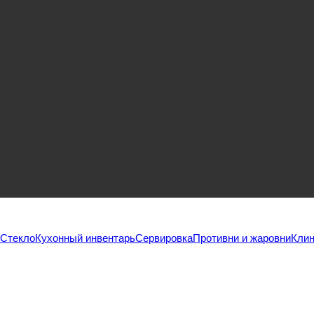
Стекло
Кухонный инвентарь
Сервировка
Противни и жаровни
Клин