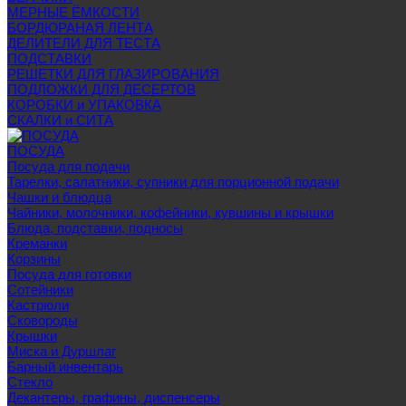
МЕРНЫЕ ЁМКОСТИ
БОРДЮРАНАЯ ЛЕНТА
ДЕЛИТЕЛИ ДЛЯ ТЕСТА
ПОДСТАВКИ
РЕШЕТКИ ДЛЯ ГЛАЗИРОВАНИЯ
ПОДЛОЖКИ ДЛЯ ДЕСЕРТОВ
КОРОБКИ и УПАКОВКА
СКАЛКИ и СИТА
ПОСУДА
Посуда для подачи
Тарелки, салатники, супники для порционной подачи
Чашки и блюдца
Чайники, молочники, кофейники, кувшины и крышки
Блюда, подставки, подносы
Креманки
Корзины
Посуда для готовки
Сотейники
Кастрюли
Сковороды
Крышки
Миска и Дуршлаг
Барный инвентарь
Стекло
Декантеры, графины, диспенсеры