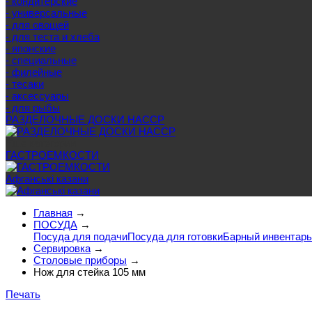
- кондитерские
- универсальные
- для овощей
- для теста и хлеба
- японские
- специальные
- филейные
- тесаки
- аксессуары
- для рыбы
РАЗДЕЛОЧНЫЕ ДОСКИ HACCP
Еще категории
ГАСТРОЕМКОСТИ
Афганські казани
Главная
→
ПОСУДА
→
Посуда для подачи
Посуда для готовки
Барный инвентарь
Сервировка
→
Столовые приборы
→
Нож для стейка 105 мм
Печать