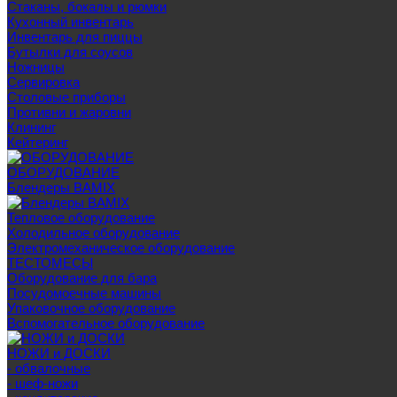
Стаканы, бокалы и рюмки
Кухонный инвентарь
Инвентарь для пиццы
Бутылки для соусов
Ножницы
Сервировка
Столовые приборы
Противни и жаровни
Клининг
Кейтеринг
ОБОРУДОВАНИЕ
Блендеры BAMIX
Тепловое оборудование
Холодильное оборудование
Электромеханическое оборудование
ТЕСТОМЕСЫ
Оборудование для бара
Посудомоечные машины
Упаковочное оборудование
Вспомогательное оборудование
НОЖИ и ДОСКИ
- обвалочные
- шеф-ножи