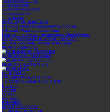
- профессиональные
- для шоколада
- для булочек и хлеба
- с перфорацией
- для декора
ФОРМЫ ДЛЯ ШОКОЛАДА
Chocolate World | Поликарбонатные формы
Silikomart | Формы для шоколада
Пластиковые формы для шоколада Choco Dreams
ПЕРФОРИРОВАННЫЕ ФОРМЫ ДЛЯ ТАРТ
МЕТАЛЛИЧЕСКИЕ ФОРМЫ И КОЛЬЦА
ФОРМИ VALRHONA
СИЛИКОНОВЫЕ КОВРИКИ
МЕШКИ КОНДИТЕРСКИЕ
ИНВЕНТАРЬ
НАСАДКИ КОНДИТЕРСКИЕ
ЛОПАТКИ | СКРЕБКИ | ШПАТЕЛЯ
Шпателя
Лопатки
Скребки
Кисточки
ВЕНЧИКИ
МЕРНЫЕ ЁМКОСТИ
БОРДЮРАНАЯ ЛЕНТА