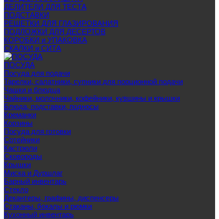
ДЕЛИТЕЛИ ДЛЯ ТЕСТА
ПОДСТАВКИ
РЕШЕТКИ ДЛЯ ГЛАЗИРОВАНИЯ
ПОДЛОЖКИ ДЛЯ ДЕСЕРТОВ
КОРОБКИ и УПАКОВКА
СКАЛКИ и СИТА
ПОСУДА
Посуда для подачи
Тарелки, салатники, супники для порционной подачи
Чашки и блюдца
Чайники, молочники, кофейники, кувшины и крышки
Блюда, подставки, подносы
Креманки
Корзины
Посуда для готовки
Сотейники
Кастрюли
Сковороды
Крышки
Миска и Дуршлаг
Барный инвентарь
Стекло
Декантеры, графины, диспенсеры
Стаканы, бокалы и рюмки
Кухонный инвентарь