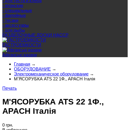
- для теста и хлеба
- японские
- специальные
- филейные
- тесаки
- аксессуары
- для рыбы
РАЗДЕЛОЧНЫЕ ДОСКИ HACCP
ГАСТРОЕМКОСТИ
Афганські казани
Главная
→
ОБОРУДОВАНИЕ
→
Электромеханическое оборудование
→
М'ЯСОРУБКА ATS 22 1Ф., APACH Італія
Печать
М'ЯСОРУБКА ATS 22 1Ф.,
APACH Італія
0 грн.
В избранное