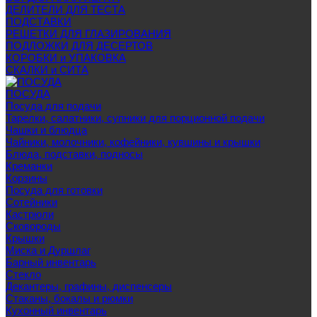
ДЕЛИТЕЛИ ДЛЯ ТЕСТА
ПОДСТАВКИ
РЕШЕТКИ ДЛЯ ГЛАЗИРОВАНИЯ
ПОДЛОЖКИ ДЛЯ ДЕСЕРТОВ
КОРОБКИ и УПАКОВКА
СКАЛКИ и СИТА
ПОСУДА
Посуда для подачи
Тарелки, салатники, супники для порционной подачи
Чашки и блюдца
Чайники, молочники, кофейники, кувшины и крышки
Блюда, подставки, подносы
Креманки
Корзины
Посуда для готовки
Сотейники
Кастрюли
Сковороды
Крышки
Миска и Дуршлаг
Барный инвентарь
Стекло
Декантеры, графины, диспенсеры
Стаканы, бокалы и рюмки
Кухонный инвентарь