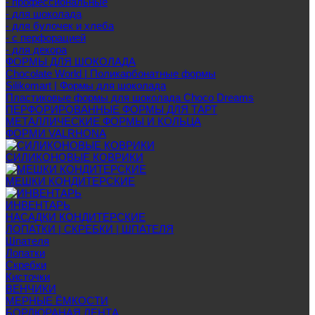
- профессиональные
- для шоколада
- для булочек и хлеба
- с перфорацией
- для декора
ФОРМЫ ДЛЯ ШОКОЛАДА
Chocolate World | Поликарбонатные формы
Silikomart | Формы для шоколада
Пластиковые формы для шоколада Choco Dreams
ПЕРФОРИРОВАННЫЕ ФОРМЫ ДЛЯ ТАРТ
МЕТАЛЛИЧЕСКИЕ ФОРМЫ И КОЛЬЦА
ФОРМИ VALRHONA
СИЛИКОНОВЫЕ КОВРИКИ
МЕШКИ КОНДИТЕРСКИЕ
ИНВЕНТАРЬ
НАСАДКИ КОНДИТЕРСКИЕ
ЛОПАТКИ | СКРЕБКИ | ШПАТЕЛЯ
Шпателя
Лопатки
Скребки
Кисточки
ВЕНЧИКИ
МЕРНЫЕ ЁМКОСТИ
БОРДЮРАНАЯ ЛЕНТА