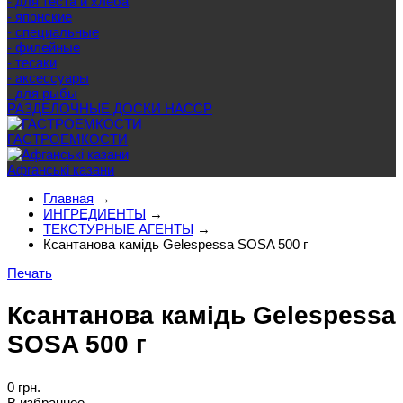
- для теста и хлеба
- японские
- специальные
- филейные
- тесаки
- аксессуары
- для рыбы
РАЗДЕЛОЧНЫЕ ДОСКИ HACCP
ГАСТРОЕМКОСТИ
Афганські казани
Главная
→
ИНГРЕДИЕНТЫ
→
ТЕКСТУРНЫЕ АГЕНТЫ
→
Ксантанова камідь Gelespessa SOSA 500 г
Печать
Ксантанова камідь Gelespessa
SOSA 500 г
0 грн.
В избранное