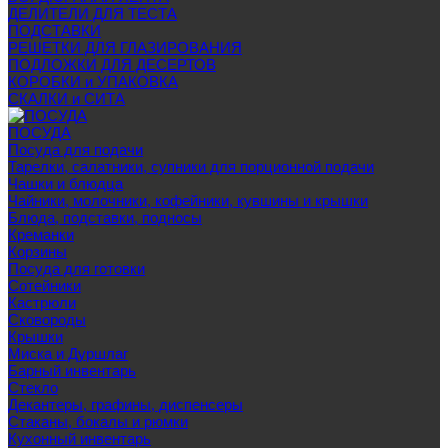
ДЕЛИТЕЛИ ДЛЯ ТЕСТА
ПОДСТАВКИ
РЕШЕТКИ ДЛЯ ГЛАЗИРОВАНИЯ
ПОДЛОЖКИ ДЛЯ ДЕСЕРТОВ
КОРОБКИ и УПАКОВКА
СКАЛКИ и СИТА
ПОСУДА
Посуда для подачи
Тарелки, салатники, супники для порционной подачи
Чашки и блюдца
Чайники, молочники, кофейники, кувшины и крышки
Блюда, подставки, подносы
Креманки
Корзины
Посуда для готовки
Сотейники
Кастрюли
Сковороды
Крышки
Миска и Дуршлаг
Барный инвентарь
Стекло
Декантеры, графины, диспенсеры
Стаканы, бокалы и рюмки
Кухонный инвентарь