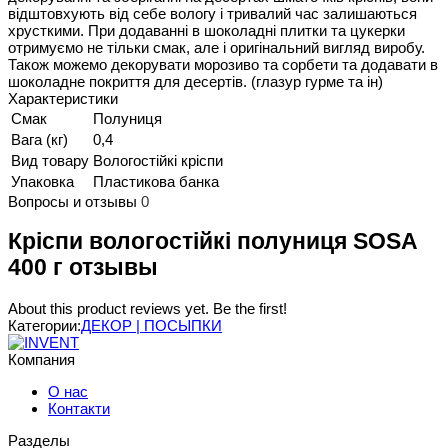
відштовхують від себе вологу і тривалий час залишаються
хрусткими. При додаванні в шоколадні плитки та цукерки
отримуємо не тільки смак, але і оригінальний вигляд виробу.
Також можемо декорувати морозиво та сорбети та додавати в
шоколадне покриття для десертів. (глазур гурме та ін)
Характеристики
Смак
Полуниця
Вага (кг)
0,4
Вид товару
Вологостійкі кріспи
Упаковка
Пластикова банка
Вопросы и отзывы
0
Кріспи вологостійкі полуниця SOSA
400 г отзывы
About this product reviews yet. Be the first!
Категории:
ДЕКОР | ПОСЫПКИ
Компания
О нас
Контакти
Разделы