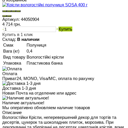
Артикул:
44050904
4 714 грн.
-
+
Купить
Купить в 1 клик
Склад:
В наличии
Смак
Полуниця
Вага (кг)
0,4
Вид товару
Вологостійкі кріспи
Упаковка
Пластикова банка
Оплата
Приват24, MONO, Visa/MC, оплата по рахунку
Доставка 1-3 дня
Новая Почта на отделение или адрес
Наличие актуальное!
Мы оперативно обновляем наличие товаров
Описание
Вологостійки Кріспи, неперевершений декор для тортів та
десертів, цукерок та шоколадних плиток, морозива. При
декоруванні та зберіганні на десертах шматочків кріспів, вони