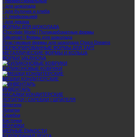
- профессиональные
- для шоколада
- для булочек и хлеба
- с перфорацией
- для декора
ФОРМЫ ДЛЯ ШОКОЛАДА
Chocolate World | Поликарбонатные формы
Silikomart | Формы для шоколада
Пластиковые формы для шоколада Choco Dreams
ПЕРФОРИРОВАННЫЕ ФОРМЫ ДЛЯ ТАРТ
МЕТАЛЛИЧЕСКИЕ ФОРМЫ И КОЛЬЦА
ФОРМИ VALRHONA
СИЛИКОНОВЫЕ КОВРИКИ
МЕШКИ КОНДИТЕРСКИЕ
ИНВЕНТАРЬ
НАСАДКИ КОНДИТЕРСКИЕ
ЛОПАТКИ | СКРЕБКИ | ШПАТЕЛЯ
Шпателя
Лопатки
Скребки
Кисточки
ВЕНЧИКИ
МЕРНЫЕ ЁМКОСТИ
БОРДЮРАНАЯ ЛЕНТА