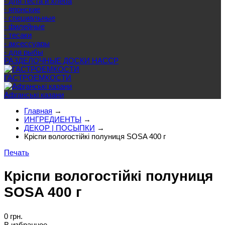
- для теста и хлеба
- японские
- специальные
- филейные
- тесаки
- аксессуары
- для рыбы
РАЗДЕЛОЧНЫЕ ДОСКИ HACCP
ГАСТРОЕМКОСТИ
Афганські казани
Главная
→
ИНГРЕДИЕНТЫ
→
ДЕКОР | ПОСЫПКИ
→
Кріспи вологостійкі полуниця SOSA 400 г
Печать
Кріспи вологостійкі полуниця
SOSA 400 г
0 грн.
В избранное