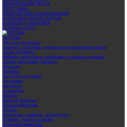
ДЕЛИТЕЛИ ДЛЯ ТЕСТА
ПОДСТАВКИ
РЕШЕТКИ ДЛЯ ГЛАЗИРОВАНИЯ
ПОДЛОЖКИ ДЛЯ ДЕСЕРТОВ
КОРОБКИ и УПАКОВКА
СКАЛКИ и СИТА
ПОСУДА
Посуда для подачи
Тарелки, салатники, супники для порционной подачи
Чашки и блюдца
Чайники, молочники, кофейники, кувшины и крышки
Блюда, подставки, подносы
Креманки
Корзины
Посуда для готовки
Сотейники
Кастрюли
Сковороды
Крышки
Миска и Дуршлаг
Барный инвентарь
Стекло
Декантеры, графины, диспенсеры
Стаканы, бокалы и рюмки
Кухонный инвентарь