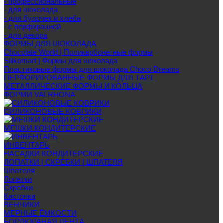
- профессиональные
- для шоколада
- для булочек и хлеба
- с перфорацией
- для декора
ФОРМЫ ДЛЯ ШОКОЛАДА
Chocolate World | Поликарбонатные формы
Silikomart | Формы для шоколада
Пластиковые формы для шоколада Choco Dreams
ПЕРФОРИРОВАННЫЕ ФОРМЫ ДЛЯ ТАРТ
МЕТАЛЛИЧЕСКИЕ ФОРМЫ И КОЛЬЦА
ФОРМИ VALRHONA
СИЛИКОНОВЫЕ КОВРИКИ
МЕШКИ КОНДИТЕРСКИЕ
ИНВЕНТАРЬ
НАСАДКИ КОНДИТЕРСКИЕ
ЛОПАТКИ | СКРЕБКИ | ШПАТЕЛЯ
Шпателя
Лопатки
Скребки
Кисточки
ВЕНЧИКИ
МЕРНЫЕ ЁМКОСТИ
БОРДЮРАНАЯ ЛЕНТА