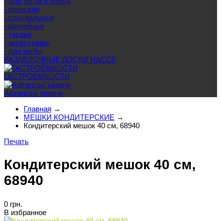
- для теста и хлеба
- японские
- специальные
- филейные
- тесаки
- аксессуары
- для рыбы
РАЗДЕЛОЧНЫЕ ДОСКИ HACCP
ГАСТРОЕМКОСТИ
Афганські казани
Главная
→
МЕШКИ КОНДИТЕРСКИЕ
→
Кондитерский мешок 40 см, 68940
Печать
Кондитерский мешок 40 см,
68940
0 грн.
В избранное